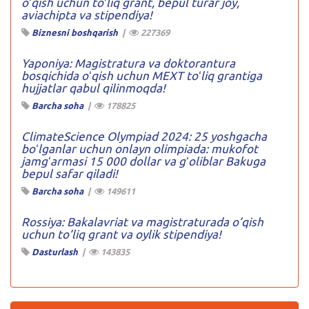
oʻqish uchun toʻliq grant, bepul turar joy,
aviachipta va stipendiya!
Biznesni boshqarish
|
227369
Yaponiya: Magistratura va doktorantura
bosqichida oʻqish uchun MEXT toʻliq grantiga
hujjatlar qabul qilinmoqda!
Barcha soha
|
178825
ClimateScience Olympiad 2024: 25 yoshgacha
boʻlganlar uchun onlayn olimpiada: mukofot
jamgʻarmasi 15 000 dollar va gʻoliblar Bakuga
bepul safar qiladi!
Barcha soha
|
149611
Rossiya: Bakalavriat va magistraturada o’qish
uchun to’liq grant va oylik stipendiya!
Dasturlash
|
143835