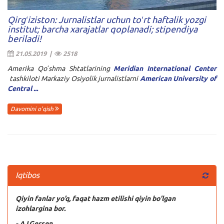
Qirgʻiziston: Jurnalistlar uchun toʻrt haftalik yozgi
institut; barcha xarajatlar qoplanadi; stipendiya
beriladi!
21.05.2019 |
2518
Amerika Qoʻshma Shtatlarining
Meridian International Center
tashkiloti Markaziy Osiyolik jurnalistlarni
American University of
Central ...
Davomini o'qish
Iqtibos
Qiyin fanlar yo’q, faqat hazm etilishi qiyin bo’lgan
izohlargina bor.
- A.I.Gersen