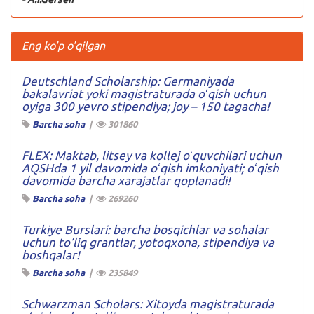
Eng ko'p o'qilgan
Deutschland Scholarship: Germaniyada
bakalavriat yoki magistraturada oʻqish uchun
oyiga 300 yevro stipendiya; joy – 150 tagacha!
Barcha soha
|
301860
FLEX: Maktab, litsey va kollej oʻquvchilari uchun
AQSHda 1 yil davomida oʻqish imkoniyati; oʻqish
davomida barcha xarajatlar qoplanadi!
Barcha soha
|
269260
Turkiye Burslari: barcha bosqichlar va sohalar
uchun to’liq grantlar, yotoqxona, stipendiya va
boshqalar!
Barcha soha
|
235849
Schwarzman Scholars: Xitoyda magistraturada