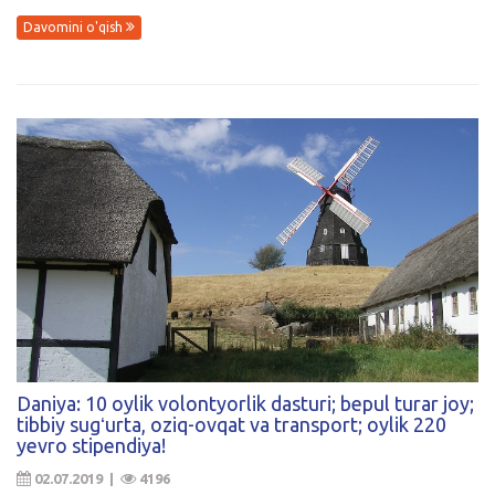
Davomini o'qish
Daniya: 10 oylik volontyorlik dasturi; bepul turar joy;
tibbiy sugʻurta, oziq-ovqat va transport; oylik 220
yevro stipendiya!
02.07.2019 |
4196