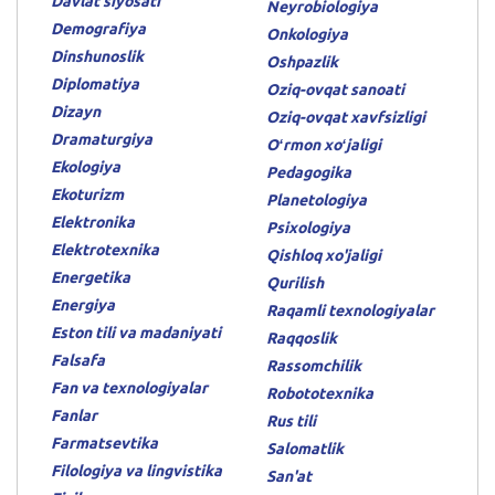
Davlat siyosati
Neyrobiologiya
Demografiya
Onkologiya
Dinshunoslik
Oshpazlik
Diplomatiya
Oziq-ovqat sanoati
Dizayn
Oziq-ovqat xavfsizligi
Dramaturgiya
Oʻrmon xoʻjaligi
Ekologiya
Pedagogika
Ekoturizm
Planetologiya
Elektronika
Psixologiya
Elektrotexnika
Qishloq xo'jaligi
Energetika
Qurilish
Energiya
Raqamli texnologiyalar
Eston tili va madaniyati
Raqqoslik
Falsafa
Rassomchilik
Fan va texnologiyalar
Robototexnika
Fanlar
Rus tili
Farmatsevtika
Salomatlik
Filologiya va lingvistika
San'at