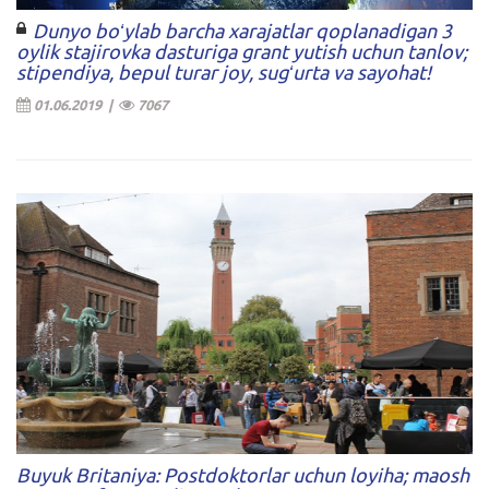
Dunyo boʻylab barcha xarajatlar qoplanadigan 3
oylik stajirovka dasturiga grant yutish uchun tanlov;
stipendiya, bepul turar joy, sugʻurta va sayohat!
01.06.2019 |
7067
Buyuk Britaniya: Postdoktorlar uchun loyiha; maosh