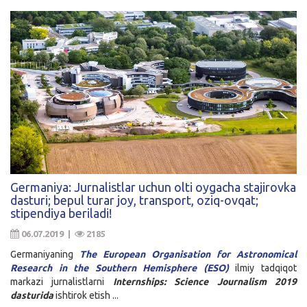
Germaniya: Jurnalistlar uchun olti oygacha stajirovka
dasturi; bepul turar joy, transport, oziq-ovqat;
stipendiya beriladi!
06.07.2019 |
2185
Germaniyaning
The European Organisation for Astronomical
Research in the Southern Hemisphere (ESO)
ilmiy tadqiqot
markazi jurnalistlarni
Internships: Science Journalism 2019
dasturida
ishtirok etish ...