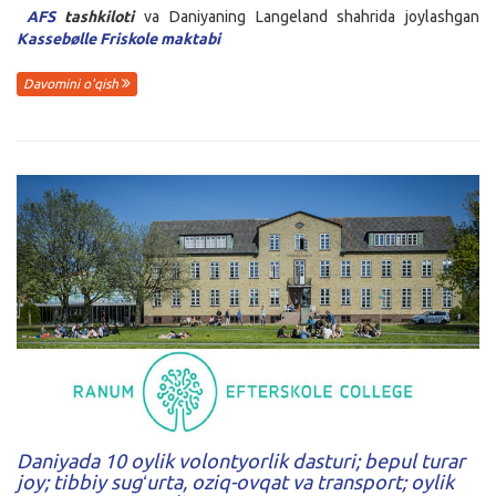
AFS
tashkiloti
va Daniyaning Langeland shahrida joylashgan
Kassebølle Friskole maktabi
Davomini o'qish
Daniyada 10 oylik volontyorlik dasturi; bepul turar
joy; tibbiy sugʻurta, oziq-ovqat va transport; oylik