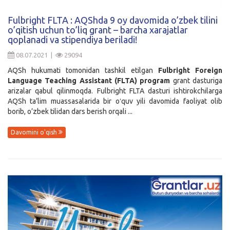
Kirish
Fulbright FLTA : AQShda 9 oy davomida o’zbek tilini
o’qitish uchun to’liq grant – barcha xarajatlar
qoplanadi va stipendiya beriladi!
08.07.2021 |
29094
AQSh hukumati tomonidan tashkil etilgan
Fulbright Foreign
Language Teaching Assistant (FLTA) program
grant dasturiga
arizalar qabul qilinmoqda. Fulbright FLTA dasturi ishtirokchilarga
AQSh ta’lim muassasalarida bir oʻquv yili davomida faoliyat olib
borib, o’zbek tilidan dars berish orqali ...
Davomini o'qish