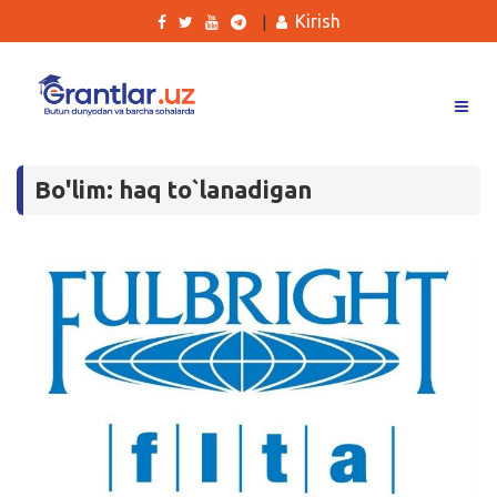
Kirish
|
Grantlar
Bo'lim: haq to`lanadigan
Tanlovlar
Ishlar
Kurslar
Blog
Yana
Qidirish