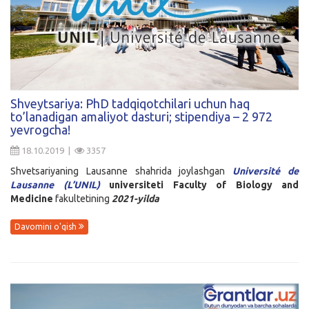
Shveytsariya: PhD tadqiqotchilari uchun haq
to’lanadigan amaliyot dasturi; stipendiya – 2 972
yevrogcha!
18.10.2019 |
3357
Shvetsariyaning Lausanne shahrida joylashgan
Université de
Lausanne (L’UNIL)
universiteti
Faculty of Biology and
Medicine
fakultetining
2021-yilda
Davomini o'qish