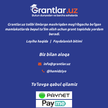
Grantlar.uz tolibi ilmlarga mashriqdan mag’ribgacha bo’lgan
mamlakatlarda bepul ta’lim olish uchun grant topishda yordam
beradi.
Loyiha haqida
Foydalanish bitimi
Biz bilan aloqa
info@grantlar.uz
@hamidziyo
To'lovga qabul qilamiz