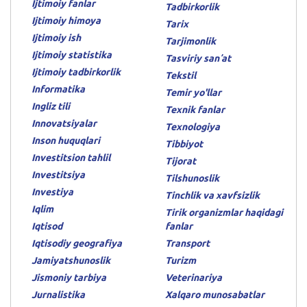
Ijtimoiy fanlar
Tadbirkorlik
Ijtimoiy himoya
Tarix
Ijtimoiy ish
Tarjimonlik
Ijtimoiy statistika
Tasviriy sanʼat
Ijtimoiy tadbirkorlik
Tekstil
Informatika
Temir yo'llar
Ingliz tili
Texnik fanlar
Innovatsiyalar
Texnologiya
Inson huquqlari
Tibbiyot
Investitsion tahlil
Tijorat
Investitsiya
Tilshunoslik
Investiya
Tinchlik va xavfsizlik
Iqlim
Tirik organizmlar haqidagi
Iqtisod
fanlar
Iqtisodiy geografiya
Transport
Jamiyatshunoslik
Turizm
Jismoniy tarbiya
Veterinariya
Jurnalistika
Xalqaro munosabatlar