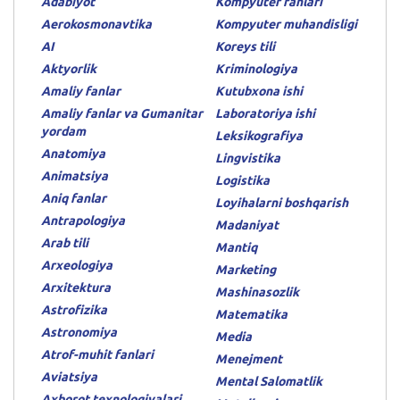
Adabiyot
Kompyuter fanlari
Aerokosmonavtika
Kompyuter muhandisligi
AI
Koreys tili
Aktyorlik
Kriminologiya
Amaliy fanlar
Kutubxona ishi
Amaliy fanlar va Gumanitar
Laboratoriya ishi
yordam
Leksikografiya
Anatomiya
Lingvistika
Animatsiya
Logistika
Aniq fanlar
Loyihalarni boshqarish
Antrapologiya
Madaniyat
Arab tili
Mantiq
Arxeologiya
Marketing
Arxitektura
Mashinasozlik
Astrofizika
Matematika
Astronomiya
Media
Atrof-muhit fanlari
Menejment
Aviatsiya
Mental Salomatlik
Axborot texnologiyalari