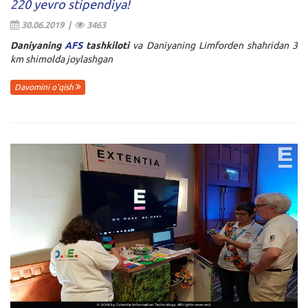
220 yevro stipendiya!
30.06.2019 |
3463
Daniyaning
AFS
tashkiloti
va Daniyaning Limforden shahridan 3
km shimolda joylashgan
Davomini o'qish