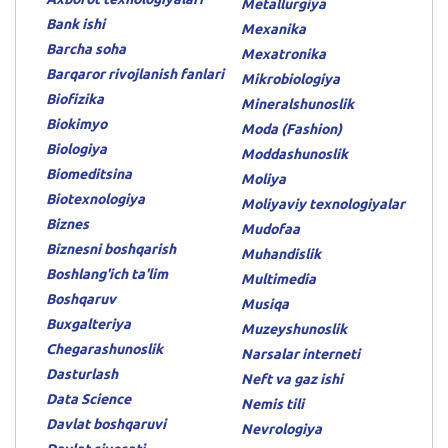
Metallurgiya
Bank ishi
Mexanika
Barcha soha
Mexatronika
Barqaror rivojlanish fanlari
Mikrobiologiya
Biofizika
Mineralshunoslik
Biokimyo
Moda (Fashion)
Biologiya
Moddashunoslik
Biomeditsina
Moliya
Biotexnologiya
Moliyaviy texnologiyalar
Biznes
Mudofaa
Biznesni boshqarish
Muhandislik
Boshlang'ich ta'lim
Multimedia
Boshqaruv
Musiqa
Buxgalteriya
Muzeyshunoslik
Chegarashunoslik
Narsalar interneti
Dasturlash
Neft va gaz ishi
Data Science
Nemis tili
Davlat boshqaruvi
Nevrologiya