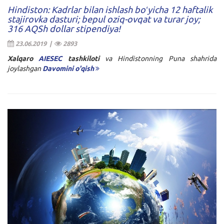
Hindiston: Kadrlar bilan ishlash boʻyicha 12 haftalik
stajirovka dasturi; bepul oziq-ovqat va turar joy;
316 AQSh dollar stipendiya!
23.06.2019 |
2893
Xalqaro
AIESEC
tashkiloti
va Hindistonning Puna shahrida
joylashgan
Davomini o'qish