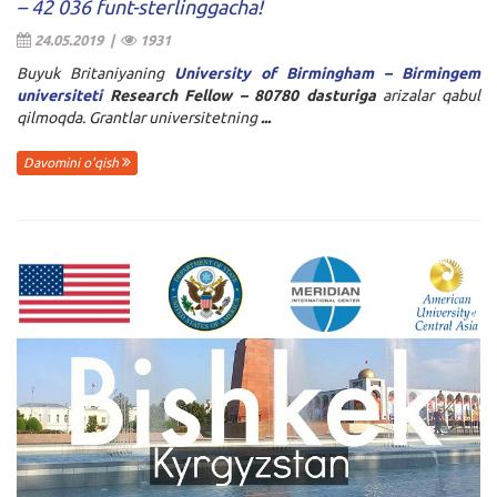
– 42 036 funt-sterlinggacha!
24.05.2019 |
1931
Buyuk Britaniyaning
University of Birmingham – Birmingem
universiteti
Research Fellow – 80780
dasturiga
arizalar qabul
qilmoqda. Grantlar universitetning
...
Davomini o'qish