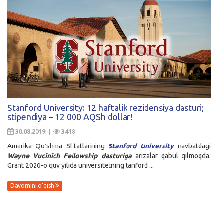
Stanford University: 12 haftalik rezidensiya dasturi;
stipendiya – 12 000 AQSh dollar!
30.08.2019 |
3418
Amerika Qoʻshma Shtatlarining
Stanford University
navbatdagi
Wayne Vucinich Fellowship
dasturiga
arizalar qabul qilmoqda.
Grant 2020-oʻquv yilida universitetning tanford ...
Davomini o'qish