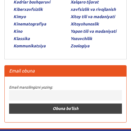
Kadrlar boshqaruvi
Xalqaro tijorat
Kiberxavfsizlik
xavfsizlik va rivojlanish
Kimyo
Xitoy tili va madaniyati
Kinematografiya
Xitoyshunoslik
Kino
Yapon tili va madaniyati
Klassika
Yozuvchilik
Kommunikatsiya
Zoologiya
Email obuna
Email manzilingizni yozing: