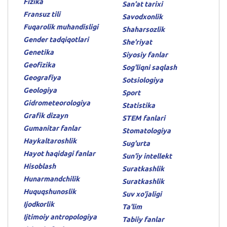
Fizika
San'at tarixi
Fransuz tili
Savodxonlik
Fuqarolik muhandisligi
Shaharsozlik
Gender tadqiqotlari
She'riyat
Genetika
Siyosiy fanlar
Geofizika
Sog'liqni saqlash
Geografiya
Sotsiologiya
Geologiya
Sport
Gidrometeorologiya
Statistika
Grafik dizayn
STEM fanlari
Gumanitar fanlar
Stomatologiya
Haykaltaroshlik
Sug'urta
Hayot haqidagi fanlar
Sun'iy intellekt
Hisoblash
Suratkashlik
Hunarmandchilik
Suratkashlik
Huquqshunoslik
Suv xo'jaligi
Ijodkorlik
Ta'lim
Ijtimoiy antropologiya
Tabiiy fanlar