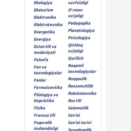
Ekologiya
xavfsizligi
Ekoturizm
Oʻrmon
xoʻjaligi
Elektronika
Pedagogika
Elektrotexnika
Planetologiya
Energetika
Psixologiya
Energiya
Qishloq
Eston tili va
xo'jaligi
madaniyati
Qurilish
Falsafa
Raqamli
Fan va
texnologiyalar
texnologiyalar
Raqqoslik
Fanlar
Rassomchilik
Farmatsevtika
Robototexnika
Filologiya va
lingvistika
Rus tili
Fizika
Salomatlik
Fransuz tili
San'at
Fuqarolik
San'at tarixi
muhandisligi
Savodxonlik