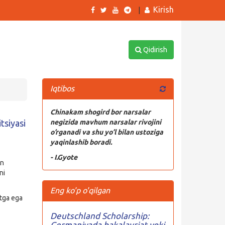
Kirish
|
Qidirish
Iqtibos
Chinakam shogird bor narsalar
tsiyasi
negizida mavhum narsalar rivojini
o’rganadi va shu yo’l bilan ustoziga
yaqinlashib boradi.
- I.Gyote
an
ni
Eng ko'p o'qilgan
atga ega
Deutschland Scholarship:
Germaniyada bakalavriat yoki