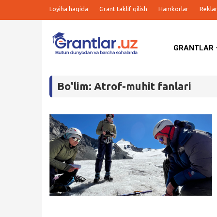
Loyiha haqida
Grant taklif qilish
Hamkorlar
Rekla
GRANTLAR
Grantlar
Bo'lim: Atrof-muhit fanlari
Tanlovlar
Ishlar
Kurslar
Blog
Yana