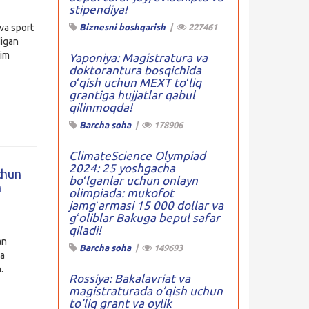
stipendiya!
va sport
Biznesni boshqarish
|
227461
digan
lim
Yaponiya: Magistratura va
doktorantura bosqichida
oʻqish uchun MEXT toʻliq
grantiga hujjatlar qabul
qilinmoqda!
Barcha soha
|
178906
ClimateScience Olympiad
2024: 25 yoshgacha
uchun
boʻlganlar uchun onlayn
n
olimpiada: mukofot
jamgʻarmasi 15 000 dollar va
gʻoliblar Bakuga bepul safar
qiladi!
an
Barcha soha
|
149693
da
.
Rossiya: Bakalavriat va
magistraturada o’qish uchun
to’liq grant va oylik