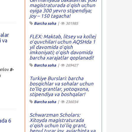
magistraturada oʻqish uchun
oyiga 300 yevro stipendiya;
joy – 150 tagacha!
Barcha soha
|
301985
alar
FLEX: Maktab, litsey va kollej
i va
oʻquvchilari uchun AQSHda 1
yil davomida oʻqish
imkoniyati; oʻqish davomida
barcha xarajatlar qoplanadi!
Barcha soha
|
269427
tanlov
8-
n
Turkiye Burslari: barcha
bosqichlar va sohalar uchun
to’liq grantlar, yotoqxona,
stipendiya va boshqalar!
Barcha soha
|
236034
Schwarzman Scholars:
Xitoyda magistraturada
ada 6
oʻqish uchun toʻliq grant,
bepul turar joy, aviachipta va