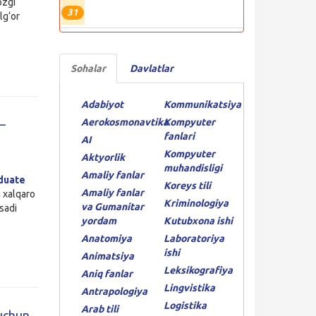
zgi
31
lg‘or
Sohalar
Davlatlar
Adabiyot
Kommunikatsiya
Aerokosmonavtika
Kompyuter
–
fanlari
AI
Kompyuter
Aktyorlik
muhandisligi
Amaliy fanlar
duate
Koreys tili
Amaliy fanlar
n xalqaro
Kriminologiya
va Gumanitar
qsadi
yordam
Kutubxona ishi
Anatomiya
Laboratoriya
ishi
Animatsiya
Leksikografiya
Aniq fanlar
Lingvistika
Antrapologiya
Logistika
Arab tili
 uchun