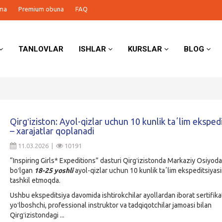
ma
Premium obuna
FAQ
TANLOVLAR
ISHLAR
KURSLAR
BLOG
Qirgʻiziston: Ayol-qizlar uchun 10 kunlik taʼlim ekspedi
– xarajatlar qoplanadi
11.03.2026 |
10191
“Inspiring Girls* Expeditions” dasturi Qirgʻizistonda Markaziy Osiyod
boʻlgan
18-25 yoshli
ayol-qizlar uchun 10 kunlik taʼlim ekspeditsiyasi
tashkil etmoqda.
Ushbu ekspeditsiya davomida ishtirokchilar ayollardan iborat sertifik
yoʻlboshchi, professional instruktor va tadqiqotchilar jamoasi bilan
Qirgʻizistondagi ...