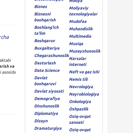
Moliya
Biznes
Moliyaviy
Biznesni
texnologiyalar
boshqarish
Mudofaa
Boshlang'ich
Muhandislik
ta'lim
rcha
Multimedia
Boshqaruv
Musiqa
Buxgalteriya
Muzeyshunoslik
Chegarashunoslik
Narsalar
aktabi
Dasturlash
interneti
arish va
Data Science
Neft va gaz ishi
 asosida
Davlat
Nemis tili
boshqaruvi
Nevrologiya
Davlat siyosati
Neyrobiologiya
Demografiya
Onkologiya
Dinshunoslik
Oshpazlik
Diplomatiya
Oziq-ovqat
Dizayn
sanoati
Dramaturgiya
Oziq-ovqat