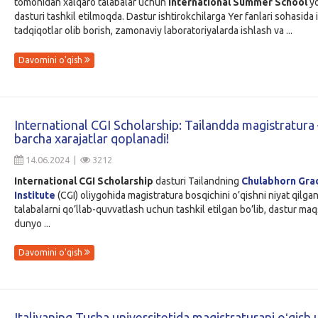
tomonidan xalqaro talabalar uchun
International Summer School
yo
dasturi tashkil etilmoqda. Dastur ishtirokchilarga Yer fanlari sohasida i
tadqiqotlar olib borish, zamonaviy laboratoriyalarda ishlash va ...
Davomini o'qish
International CGI Scholarship: Tailandda magistratura 
barcha xarajatlar qoplanadi!
14.06.2024 |
3212
International CGI Scholarship
dasturi Tailandning
Chulabhorn Gra
Institute
(CGI) oliygohida magistratura bosqichini o’qishni niyat qilga
talabalarni qo’llab-quvvatlash uchun tashkil etilgan bo’lib, dastur ma
dunyo ...
Davomini o'qish
Italiyaning Tusha universitetida magistraturani oʻqish