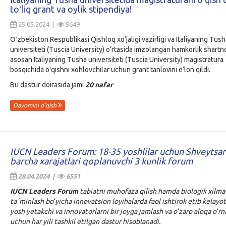
toʻliq grant va oylik stipendiya!
25.05.2024 |
5649
Oʻzbekiston Respublikasi Qishloq xo‘jaligi vazirligi va Italiyaning Tush
universiteti (Tuscia University) o‘rtasida imzolangan hamkorlik shart
asosan Italiyaning Tusha universiteti (Tuscia University) magistratura
bosqichida oʻqishni xohlovchilar uchun grant tanlovini e’lon qildi.
Bu dastur doirasida jami
20 nafar
Davomini o'qish
IUCN Leaders Forum: 18-35 yoshlilar uchun Shveytsar
barcha xarajatlari qoplanuvchi 3 kunlik forum
28.04.2024 |
6551
IUCN Leaders Forum
tabiatni muhofaza qilish hamda biologik xilma-x
taʼminlash boʻyicha innovatsion loyihalarda faol ishtirok etib kelayo
yosh yetakchi va innovatorlarni bir joyga jamlash va oʻzaro aloqa oʻrn
uchun har yili tashkil etilgan dastur hisoblanadi.