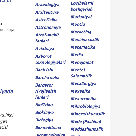
Loyihalarni
Arxeologiya
boshqarish
Arxitektura
Madaniyat
Astrofizika
a
Mantiq
Astronomiya
nomasiga
Marketing
Atrof-muhit
Mashinasozlik
fanlari
Matematika
Aviatsiya
Media
Axborot
texnologiyalari
Menejment
Bank ishi
Mental
Salomatlik
Barcha soha
Metallurgiya
Barqaror
iyada
rivojlanish
Mexanika
fanlari
Mexatronika
Biofizika
Mikrobiologiya
Biokimyo
Mineralshunoslik
illikni
Biologiya
tgan
Moda (Fashion)
atish
Biomeditsina
Moddashunoslik
Biotexnologiya