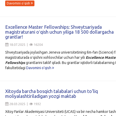
Davomini o'qish
Excellence Master Fellowships: Shveytsariyada
magistraturani oʻqish uchun yiliga 18 500 dollargacha
grantlar!
18.07.2025 |
16204
Shveytsariyada joylashgan Jeneva universitetining Ilm-fan (Science) f
magistraturada oʻqishni xohlovchilar uchun har yili
Excellence Maste
Fellowships
grantlarini taklif qiladi. Bu grantlar iqtidorli talabalarning
fakultetidagi
Davomini o'qish
Xitoyda barcha bosqich talabalari uchun to‘liq
moliyalashtiriladigan yozgi maktab
28.03.2025 |
1932
Xitoy Fanlar Akademiyasi Universiteti (UCAS) va bir necha hamkor tashk