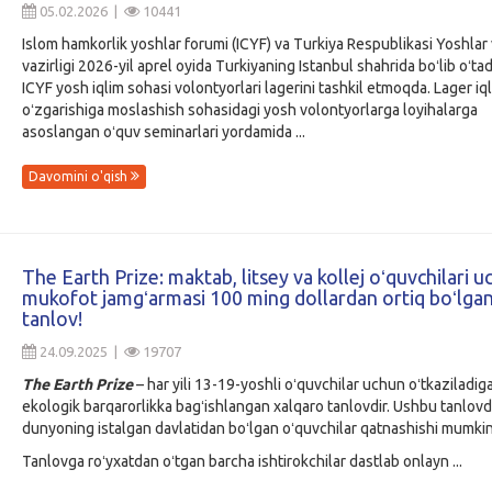
05.02.2026 |
10441
Islom hamkorlik yoshlar forumi (ICYF) va Turkiya Respublikasi Yoshlar 
vazirligi 2026-yil aprel oyida Turkiyaning Istanbul shahrida boʻlib oʻta
ICYF yosh iqlim sohasi volontyorlari lagerini tashkil etmoqda. Lager iq
oʻzgarishiga moslashish sohasidagi yosh volontyorlarga loyihalarga
asoslangan oʻquv seminarlari yordamida ...
Davomini o'qish
The Earth Prize: maktab, litsey va kollej oʻquvchilari 
mukofot jamgʻarmasi 100 ming dollardan ortiq boʻlga
tanlov!
24.09.2025 |
19707
The Earth Prize
– har yili 13-19-yoshli oʻquvchilar uchun oʻtkaziladig
ekologik barqarorlikka bagʻishlangan xalqaro tanlovdir. Ushbu tanlov
dunyoning istalgan davlatidan boʻlgan oʻquvchilar qatnashishi mumkin
Tanlovga roʻyxatdan oʻtgan barcha ishtirokchilar dastlab onlayn ...