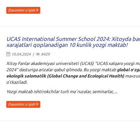
Davomini o'qish
UCAS International Summer School 2024: Xitoyda ba
xarajatlari qoplanadigan 10 kunlik yozgi maktab!
10.04.2024 |
8429
Xitoy Fanlar akademiyasi universiteti (UCAS) “UCAS xalqaro yozgi m
2024” dasturiga arizalar qabul qilmoda. Bu yozgi maktab
global oʻzg
ekologik salomatlik (Global Change and Ecological Health)
mavzusi
oʻtkaziladi.
Yozgi maktab ishtirokchilar turli maʼruzalar, seminarlar, ...
Davomini o'qish