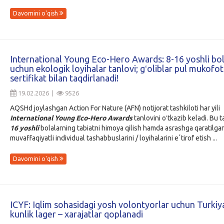
Davomini o'qish
International Young Eco-Hero Awards: 8-16 yoshli bol
uchun ekologik loyihalar tanlovi; gʻoliblar pul mukofot
sertifikat bilan taqdirlanadi!
19.02.2026 |
9526
AQSHd joylashgan Action For Nature (AFN) notijorat tashkiloti har yili
International Young Eco-Hero Awards
tanlovini oʻtkazib keladi. Bu 
16 yoshli
bolalarning tabiatni himoya qilish hamda asrashga qaratilga
muvaffaqiyatli individual tashabbuslarini / loyihalarini eʼtirof etish ...
Davomini o'qish
ICYF: Iqlim sohasidagi yosh volontyorlar uchun Turkiy
kunlik lager – xarajatlar qoplanadi