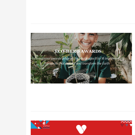
Qidirish
Kirish