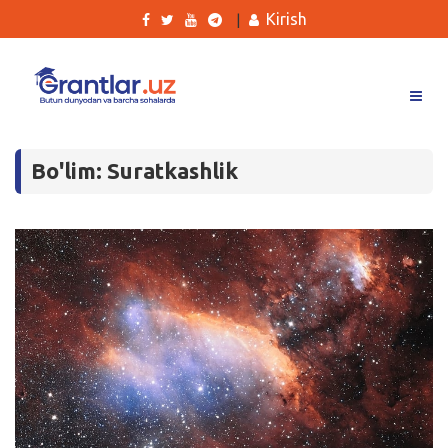
Kirish
|
Grantlar
Bo'lim: Suratkashlik
Tanlovlar
Ishlar
Kurslar
Blog
Yana
Qidirish