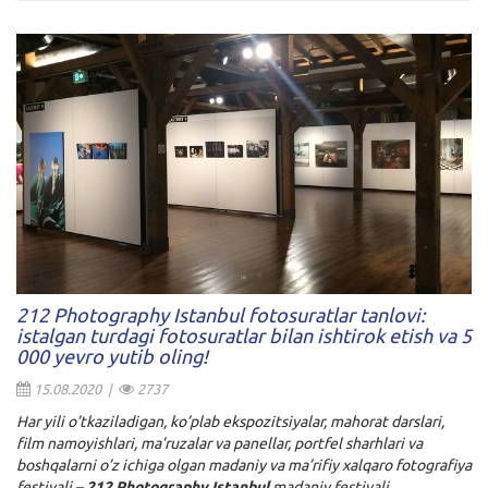
212 Photography Istanbul fotosuratlar tanlovi:
istalgan turdagi fotosuratlar bilan ishtirok etish va 5
000 yevro yutib oling!
15.08.2020 |
2737
Har yili o’tkaziladigan, ko’plab ekspozitsiyalar, mahorat darslari,
film namoyishlari, ma’ruzalar va panellar, portfel sharhlari va
boshqalarni o’z ichiga olgan madaniy va ma’rifiy xalqaro fotografiya
festivali –
212 Photography Istanbul
madaniy festivali