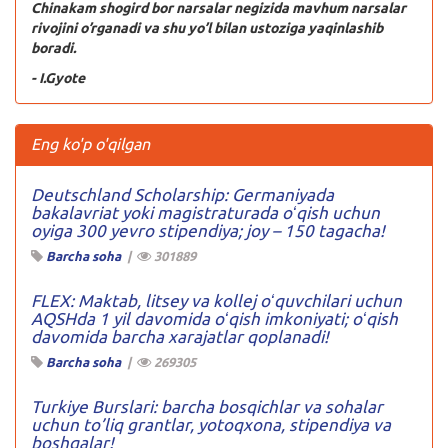
Chinakam shogird bor narsalar negizida mavhum narsalar
rivojini o’rganadi va shu yo’l bilan ustoziga yaqinlashib
boradi.
- I.Gyote
Eng ko'p o'qilgan
Deutschland Scholarship: Germaniyada
bakalavriat yoki magistraturada oʻqish uchun
oyiga 300 yevro stipendiya; joy – 150 tagacha!
Barcha soha
|
301889
FLEX: Maktab, litsey va kollej oʻquvchilari uchun
AQSHda 1 yil davomida oʻqish imkoniyati; oʻqish
davomida barcha xarajatlar qoplanadi!
Barcha soha
|
269305
Turkiye Burslari: barcha bosqichlar va sohalar
uchun to’liq grantlar, yotoqxona, stipendiya va
boshqalar!