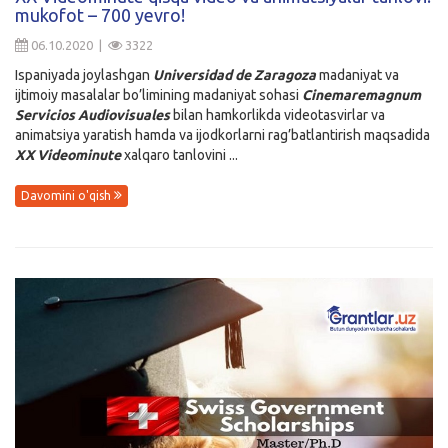
mukofot – 700 yevro!
06.10.2020 |
3322
Ispaniyada joylashgan
Universidad de Zaragoza
madaniyat va
ijtimoiy masalalar bo’limining madaniyat sohasi
Cinemaremagnum
Servicios Audiovisuales
bilan hamkorlikda videotasvirlar va
animatsiya yaratish hamda va ijodkorlarni rag’batlantirish maqsadida
XX Videominute
xalqaro tanlovini ...
Davomini o'qish