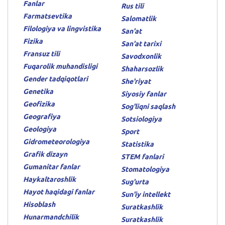
Fanlar
Rus tili
Farmatsevtika
Salomatlik
Filologiya va lingvistika
San'at
Fizika
San'at tarixi
Fransuz tili
Savodxonlik
Fuqarolik muhandisligi
Shaharsozlik
Gender tadqiqotlari
She'riyat
Genetika
Siyosiy fanlar
Geofizika
Sog'liqni saqlash
Geografiya
Sotsiologiya
Geologiya
Sport
Gidrometeorologiya
Statistika
Grafik dizayn
STEM fanlari
Gumanitar fanlar
Stomatologiya
Haykaltaroshlik
Sug'urta
Hayot haqidagi fanlar
Sun'iy intellekt
Hisoblash
Suratkashlik
Hunarmandchilik
Suratkashlik