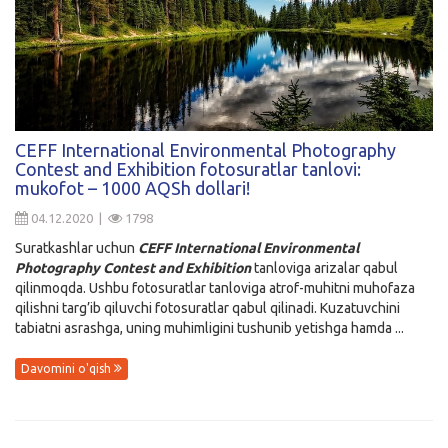
CEFF International Environmental Photography
Contest and Exhibition fotosuratlar tanlovi:
mukofot – 1000 AQSh dollari!
04.12.2020 |
1798
Suratkashlar uchun
CEFF International Environmental
Photography Contest and Exhibition
tanloviga arizalar qabul
qilinmoqda. Ushbu fotosuratlar tanloviga atrof-muhitni muhofaza
qilishni targ’ib qiluvchi fotosuratlar qabul qilinadi. Kuzatuvchini
tabiatni asrashga, uning muhimligini tushunib yetishga hamda ...
Davomini o'qish