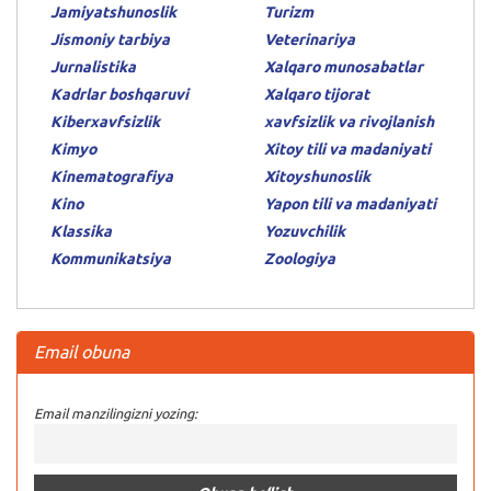
Jamiyatshunoslik
Turizm
Jismoniy tarbiya
Veterinariya
Jurnalistika
Xalqaro munosabatlar
Kadrlar boshqaruvi
Xalqaro tijorat
Kiberxavfsizlik
xavfsizlik va rivojlanish
Kimyo
Xitoy tili va madaniyati
Kinematografiya
Xitoyshunoslik
Kino
Yapon tili va madaniyati
Klassika
Yozuvchilik
Kommunikatsiya
Zoologiya
Email obuna
Email manzilingizni yozing: