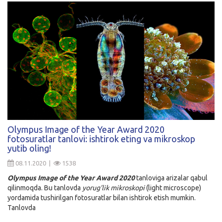
Olympus Image of the Year Award 2020
fotosuratlar tanlovi: ishtirok eting va mikroskop
yutib oling!
08.11.2020 |
1538
Olympus Image of the Year Award 2020
tanloviga arizalar qabul
qilinmoqda. Bu tanlovda
yorug’lik mikroskopi
(light microscope)
yordamida tushirilgan fotosuratlar bilan ishtirok etish mumkin.
Tanlovda