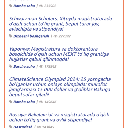
Barcha soha
|
235902
Schwarzman Scholars: Xitoyda magistraturada
oʻqish uchun toʻliq grant, bepul turar joy,
aviachipta va stipendiya!
Biznesni boshqarish
|
227392
Yaponiya: Magistratura va doktorantura
bosqichida oʻqish uchun MEXT toʻliq grantiga
hujjatlar qabul qilinmoqda!
Barcha soha
|
178845
ClimateScience Olympiad 2024: 25 yoshgacha
boʻlganlar uchun onlayn olimpiada: mukofot
jamgʻarmasi 15 000 dollar va gʻoliblar Bakuga
bepul safar qiladi!
Barcha soha
|
149646
Rossiya: Bakalavriat va magistraturada o’qish
uchun to’liq grant va oylik stipendiya!
Dasturlash
|
143845