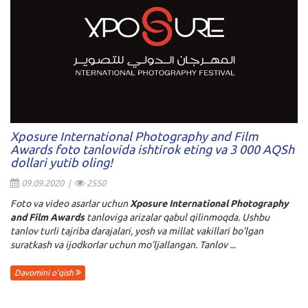
Xposure International Photography and Film
Awards foto tanlovida ishtirok eting va 3 000 AQSh
dollari yutib oling!
09.09.2020 |
2550
Foto va video asarlar uchun
Xposure International Photography
and Film Awards
tanloviga arizalar qabul qilinmoqda. Ushbu
tanlov turli tajriba darajalari, yosh va millat vakillari bo’lgan
suratkash va ijodkorlar uchun mo’ljallangan. Tanlov ...
Davomini o'qish