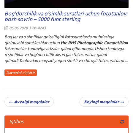
Bog’dorchilik va o’simlik suratlari uchun fototanlov:
bosh sovrin – 5000 funt sterling
05.06.2020 |
4243
Bog’lar va o’simliklar go’zalligini fotosuratlarda muhrlashga
qiziquvchi suratkashlar uchun
the RHS Photographic Competition
fotosuratlar tanloviga arizalar qabul qilinmoqda. Ushbu tanlovga
o’simliklar va bog’dorchilik aks etgan fotosuratlar qabul
qilinadi.Tanlovdan maqsad yuqori sifatli va chiroyli fotosuratlarni ...
Davomini o'qish
← Avvalgi maqolalar
Keyingi maqolalar →
Iqtibos