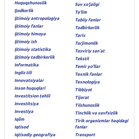
Huquqshunoslik
Suv xo'jaligi
Ijodkorlik
Ta'lim
Ijtimoiy antropologiya
Tabiiy fanlar
Ijtimoiy fanlar
Tadbirkorlik
Ijtimoiy himoya
Tarix
Ijtimoiy ish
Tarjimonlik
Ijtimoiy statistika
Tasviriy sanʼat
Ijtimoiy tadbirkorlik
Tekstil
Informatika
Temir yo'llar
Ingliz tili
Texnik fanlar
Innovatsiyalar
Texnologiya
Inson huquqlari
Tibbiyot
Investitsion tahlil
Tijorat
Investitsiya
Tilshunoslik
Investiya
Tinchlik va xavfsizlik
Iqlim
Tirik organizmlar haqidagi
Iqtisod
fanlar
Iqtisodiy geografiya
Transport