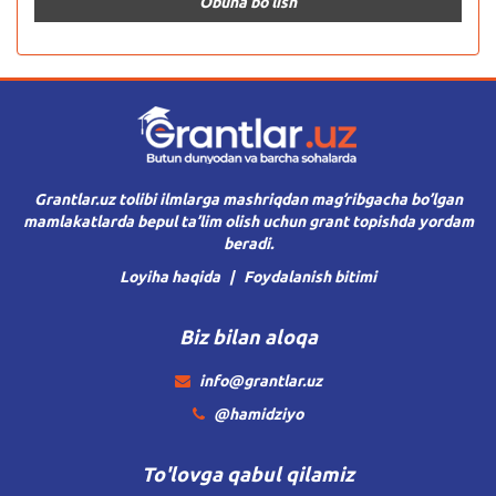
Grantlar.uz tolibi ilmlarga mashriqdan mag’ribgacha bo’lgan
mamlakatlarda bepul ta’lim olish uchun grant topishda yordam
beradi.
Loyiha haqida
Foydalanish bitimi
Biz bilan aloqa
info@grantlar.uz
@hamidziyo
To'lovga qabul qilamiz