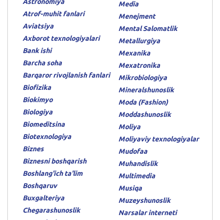
Astronomiya
Media
Atrof-muhit fanlari
Menejment
Aviatsiya
Mental Salomatlik
Axborot texnologiyalari
Metallurgiya
Bank ishi
Mexanika
Barcha soha
Mexatronika
Barqaror rivojlanish fanlari
Mikrobiologiya
Biofizika
Mineralshunoslik
Biokimyo
Moda (Fashion)
Biologiya
Moddashunoslik
Biomeditsina
Moliya
Biotexnologiya
Moliyaviy texnologiyalar
Biznes
Mudofaa
Biznesni boshqarish
Muhandislik
Boshlang'ich ta'lim
Multimedia
Boshqaruv
Musiqa
Buxgalteriya
Muzeyshunoslik
Chegarashunoslik
Narsalar interneti