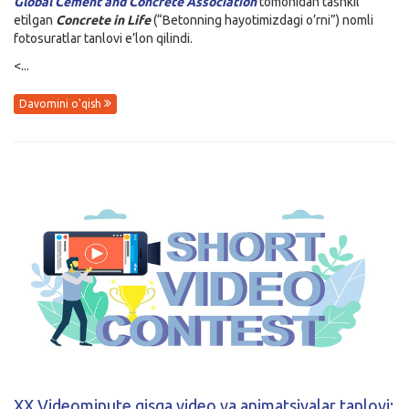
Global Cement and Concrete Association
tomonidan tashkil
etilgan
Concrete in Life
(“Betonning hayotimizdagi o’rni”) nomli
fotosuratlar tanlovi e’lon qilindi.
<...
Davomini o'qish
XX Videominute qisqa video va animatsiyalar tanlovi: