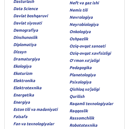
Dasturlash
Neft va gaz ishi
Data Science
Nemis tili
Davlat boshqaruvi
Nevrologiya
Davlat siyosati
Neyrobiologiya
Demografiya
Onkologiya
Dinshunoslik
Oshpazlik
Diplomatiya
Oziq-ovqat sanoati
Dizayn
Oziq-ovqat xavfsizligi
Dramaturgiya
Oʻrmon xoʻjaligi
Ekologiya
Pedagogika
Ekoturizm
Planetologiya
Elektronika
Psixologiya
Elektrotexnika
Qishloq xo'jaligi
Energetika
Qurilish
Energiya
Raqamli texnologiyalar
Eston tili va madaniyati
Raqqoslik
Falsafa
Rassomchilik
Fan va texnologiyalar
Robototexnika