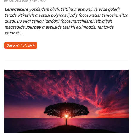
03.08.2020 |
1417
LensCulture
yozda dam olish, ta’tilni mazmunli va esda qolarli
tarzda o’tkazish mavzusi bo’yicha ijodiy fotosuratlar tanlovini e’lon
qiladi. Bu yilgi tanlov iqtidorli fotosurartchilarni jalb qilish
maqsadida
Journey
mavzusida tashkil etilmoqda. Tanlovda
sayohat ...
Davomini o'qish