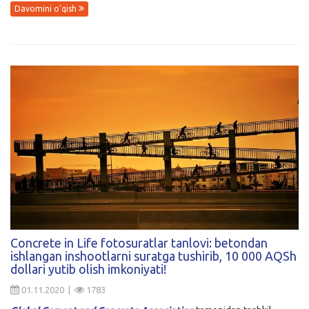
Davomini o'qish
Concrete in Life fotosuratlar tanlovi: betondan
ishlangan inshootlarni suratga tushirib, 10 000 AQSh
dollari yutib olish imkoniyati!
01.11.2020 |
1783