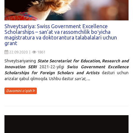
Shveytsariya: Swiss Government Excellence
Scholarships – san’at va rassomchilik boʻyicha
magistratura va doktorantura talabalalari uchun
grant
22.09.2020 |
1861
Shveytsariyaning
State Secretariat for Education, Research and
Innovation SERI
2021-22-yilgi
Swiss Government Excellence
Scholarships for Foreign Scholars and Artists
dasturi uchun
arizalar qabul qilmoqda. Ushbu dastur
s
an’at, ...
Davomini o'qish