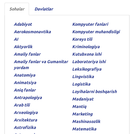
Sohalar
Davlatlar
Adabiyot
Kompyuter fanlari
Aerokosmonavtika
Kompyuter muhandisligi
AI
Koreys tili
Aktyorlik
Kriminologiya
Amaliy fanlar
Kutubxona ishi
Amaliy fanlar va Gumanitar
Laboratoriya ishi
yordam
Leksikografiya
Anatomiya
Lingvistika
Animatsiya
Logistika
Aniq fanlar
Loyihalarni boshqarish
Antrapologiya
Madaniyat
Arab tili
Mantiq
Arxeologiya
Marketing
Arxitektura
Mashinasozlik
Astrofizika
Matematika