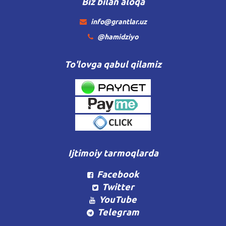
Biz bilan aloqa
info@grantlar.uz
@hamidziyo
To'lovga qabul qilamiz
Ijtimoiy tarmoqlarda
Facebook
Twitter
YouTube
Telegram