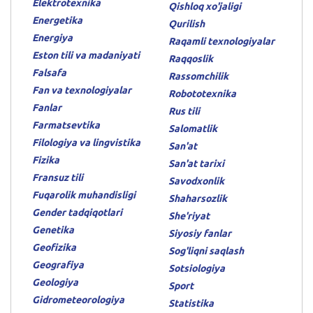
Elektrotexnika
Qishloq xo'jaligi
Energetika
Qurilish
Energiya
Raqamli texnologiyalar
Eston tili va madaniyati
Raqqoslik
Falsafa
Rassomchilik
Fan va texnologiyalar
Robototexnika
Fanlar
Rus tili
Farmatsevtika
Salomatlik
Filologiya va lingvistika
San'at
Fizika
San'at tarixi
Fransuz tili
Savodxonlik
Fuqarolik muhandisligi
Shaharsozlik
Gender tadqiqotlari
She'riyat
Genetika
Siyosiy fanlar
Geofizika
Sog'liqni saqlash
Geografiya
Sotsiologiya
Geologiya
Sport
Gidrometeorologiya
Statistika