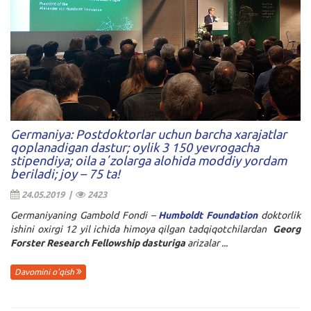
Germaniya: Postdoktorlar uchun barcha xarajatlar
qoplanadigan dastur; oylik 3 150 yevrogacha
stipendiya; oila aʼzolarga alohida moddiy yordam
beriladi; joy – 75 ta!
24.05.2019 |
2423
Germaniyaning Gambold Fondi –
Humboldt Foundation
doktorlik
ishini oxirgi 12 yil ichida himoya qilgan tadqiqotchilardan
Georg
Forster Research Fellowship dasturiga
arizalar ...
Davomini o'qish