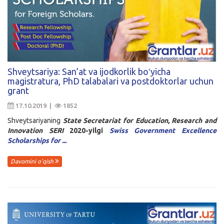
Shveytsariya: San’at va ijodkorlik boʻyicha
magistratura, PhD talabalari va postdoktorlar uchun
grant
17.10.2019 |
1852
Shveytsariyaning
State Secretariat for Education, Research and
Innovation SERI
2020-yilgi
Swiss Government Excellence
Scholarships for ...
Davomini o'qish