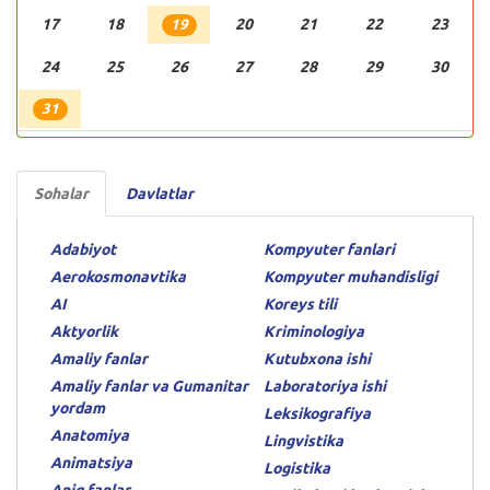
17
18
20
21
22
23
19
24
25
26
27
28
29
30
31
Sohalar
Davlatlar
Adabiyot
Kompyuter fanlari
Aerokosmonavtika
Kompyuter muhandisligi
AI
Koreys tili
Aktyorlik
Kriminologiya
Amaliy fanlar
Kutubxona ishi
Amaliy fanlar va Gumanitar
Laboratoriya ishi
yordam
Leksikografiya
Anatomiya
Lingvistika
Animatsiya
Logistika
Aniq fanlar