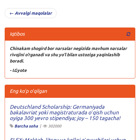
← Avvalgi maqolalar
Iqtibos
Chinakam shogird bor narsalar negizida mavhum narsalar
rivojini o’rganadi va shu yo’l bilan ustoziga yaqinlashib
boradi.
- I.Gyote
Eng ko'p o'qilgan
Deutschland Scholarship: Germaniyada
bakalavriat yoki magistraturada oʻqish uchun
oyiga 300 yevro stipendiya; joy – 150 tagacha!
Barcha soha
|
302000
FLEX: Maktab, litsey va kollej oʻquvchilari uchun