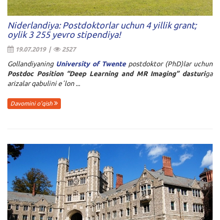
Niderlandiya: Postdoktorlar uchun 4 yillik grant;
oylik 3 255 yevro stipendiya!
19.07.2019 |
2527
Gollandiyaning
University of Twente
postdoktor (PhD)lar uchun
Postdoc Position “Deep Learning and MR Imaging” dasturi
ga
arizalar qabulini eʼlon ...
Davomini o'qish