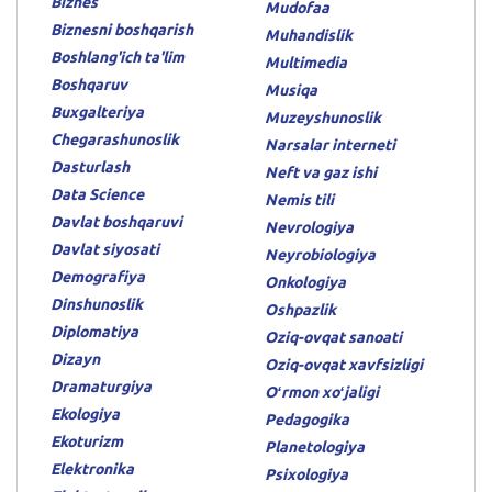
Biznes
Mudofaa
Biznesni boshqarish
Muhandislik
Boshlang'ich ta'lim
Multimedia
Boshqaruv
Musiqa
Buxgalteriya
Muzeyshunoslik
Chegarashunoslik
Narsalar interneti
Dasturlash
Neft va gaz ishi
Data Science
Nemis tili
Davlat boshqaruvi
Nevrologiya
Davlat siyosati
Neyrobiologiya
Demografiya
Onkologiya
Dinshunoslik
Oshpazlik
Diplomatiya
Oziq-ovqat sanoati
Dizayn
Oziq-ovqat xavfsizligi
Dramaturgiya
Oʻrmon xoʻjaligi
Ekologiya
Pedagogika
Ekoturizm
Planetologiya
Elektronika
Psixologiya