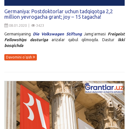
Kirish
Germaniya: Postdoktorlar uchun tadqiqotga 2,2
million yevrogacha grant; joy – 15 tagacha!
08.01.2020 |
3423
Germaniyaning
Die Volkswagen Stiftung
Jamgʻarmasi
Freigeist
Fellowships
dasturiga
arizalar qabul qilmoqda. Dastur
ikki
bosqichda
Davomini o'qish