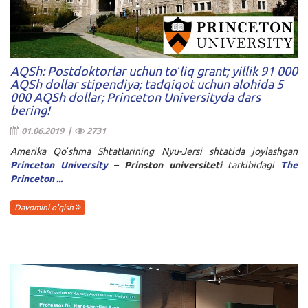
AQSh: Postdoktorlar uchun toʻliq grant; yillik 91 000
AQSh dollar stipendiya; tadqiqot uchun alohida 5
000 AQSh dollar; Princeton Universityda dars
bering!
01.06.2019 |
2731
Amerika Qoʻshma Shtatlarining Nyu-Jersi shtatida joylashgan
Princeton University
– Prinston universiteti
tarkibidagi
The
Princeton ...
Davomini o'qish