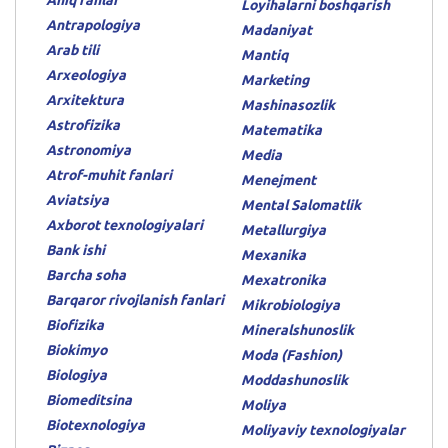
Loyihalarni boshqarish
Antrapologiya
Madaniyat
Arab tili
Mantiq
Arxeologiya
Marketing
Arxitektura
Mashinasozlik
Astrofizika
Matematika
Astronomiya
Media
Atrof-muhit fanlari
Menejment
Aviatsiya
Mental Salomatlik
Axborot texnologiyalari
Metallurgiya
Bank ishi
Mexanika
Barcha soha
Mexatronika
Barqaror rivojlanish fanlari
Mikrobiologiya
Biofizika
Mineralshunoslik
Biokimyo
Moda (Fashion)
Biologiya
Moddashunoslik
Biomeditsina
Moliya
Biotexnologiya
Moliyaviy texnologiyalar