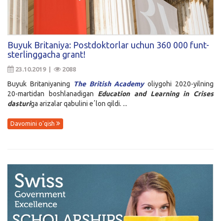
Buyuk Britaniya: Postdoktorlar uchun 360 000 funt-
sterlinggacha grant!
23.10.2019 |
2088
Buyuk Britaniyaning
The British Academy
oliygohi 2020-yilning
20-martidan boshlanadigan
Education and Learning in Crises
dasturi
ga arizalar qabulini eʼlon qildi. ...
Davomini o'qish