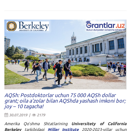
AQSh: Postdoktorlar uchun 75 000 AQSh dollar
grant; oila a’zolar bilan AQShda yashash imkoni bor;
joy – 10 tagacha!
30.07.2019 |
2179
Amerika Qoʻshma Shtatlarining
Universitety of California
Berkeley
tarkibidagi
Miller Institute
2020-2023-yillar uchun