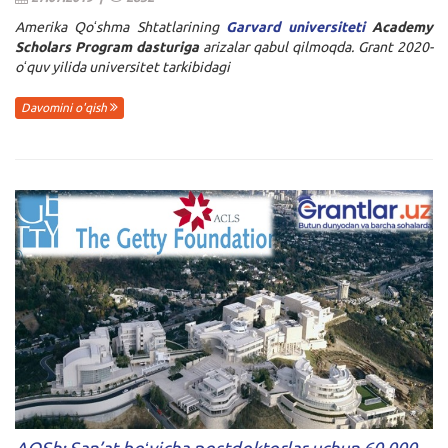
Amerika Qoʻshma Shtatlarining
Garvard universiteti
Academy
Scholars Program dasturiga
arizalar qabul qilmoqda. Grant 2020-
oʻquv yilida universitet tarkibidagi
Davomini o'qish
AQSh: San’at boʻyicha postdoktorlar uchun 60 000