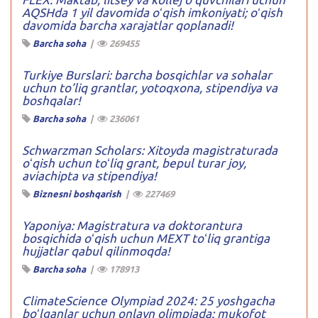
AQSHda 1 yil davomida oʻqish imkoniyati; oʻqish
davomida barcha xarajatlar qoplanadi!
Barcha soha
|
269455
Turkiye Burslari: barcha bosqichlar va sohalar
uchun to’liq grantlar, yotoqxona, stipendiya va
boshqalar!
Barcha soha
|
236061
Schwarzman Scholars: Xitoyda magistraturada
oʻqish uchun toʻliq grant, bepul turar joy,
aviachipta va stipendiya!
Biznesni boshqarish
|
227469
Yaponiya: Magistratura va doktorantura
bosqichida oʻqish uchun MEXT toʻliq grantiga
hujjatlar qabul qilinmoqda!
Barcha soha
|
178913
ClimateScience Olympiad 2024: 25 yoshgacha
boʻlganlar uchun onlayn olimpiada: mukofot