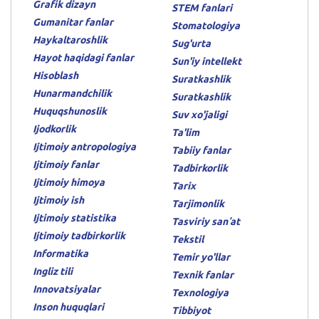
Grafik dizayn
STEM fanlari
Gumanitar fanlar
Stomatologiya
Haykaltaroshlik
Sug'urta
Hayot haqidagi fanlar
Sun'iy intellekt
Hisoblash
Suratkashlik
Hunarmandchilik
Suratkashlik
Huquqshunoslik
Suv xo'jaligi
Ijodkorlik
Ta'lim
Ijtimoiy antropologiya
Tabiiy fanlar
Ijtimoiy fanlar
Tadbirkorlik
Ijtimoiy himoya
Tarix
Ijtimoiy ish
Tarjimonlik
Ijtimoiy statistika
Tasviriy sanʼat
Ijtimoiy tadbirkorlik
Tekstil
Informatika
Temir yo'llar
Ingliz tili
Texnik fanlar
Innovatsiyalar
Texnologiya
Inson huquqlari
Tibbiyot