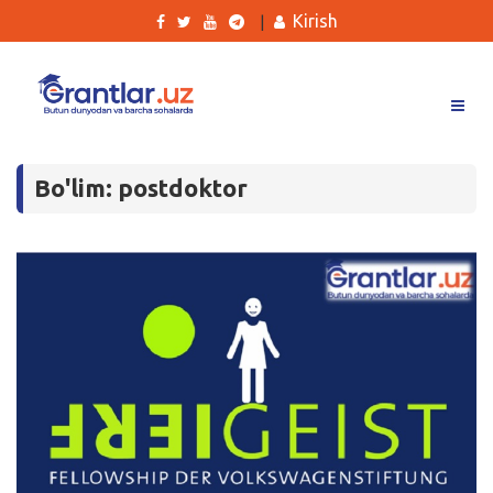
Kirish
|
Grantlar
Bo'lim: postdoktor
Tanlovlar
Ishlar
Kurslar
Blog
Yana
Qidirish