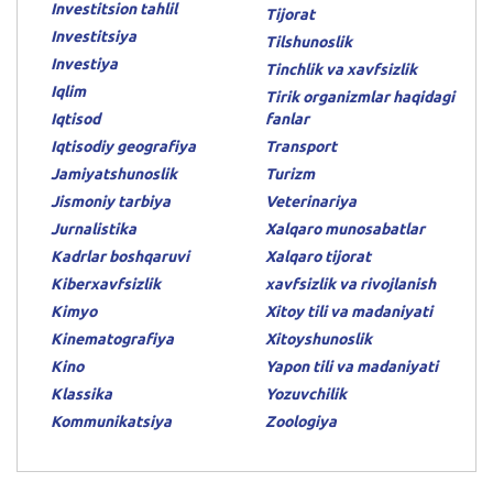
Investitsion tahlil
Tijorat
Investitsiya
Tilshunoslik
Investiya
Tinchlik va xavfsizlik
Iqlim
Tirik organizmlar haqidagi
Iqtisod
fanlar
Iqtisodiy geografiya
Transport
Jamiyatshunoslik
Turizm
Jismoniy tarbiya
Veterinariya
Jurnalistika
Xalqaro munosabatlar
Kadrlar boshqaruvi
Xalqaro tijorat
Kiberxavfsizlik
xavfsizlik va rivojlanish
Kimyo
Xitoy tili va madaniyati
Kinematografiya
Xitoyshunoslik
Kino
Yapon tili va madaniyati
Klassika
Yozuvchilik
Kommunikatsiya
Zoologiya