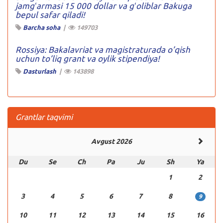
jamgʻarmasi 15 000 dollar va gʻoliblar Bakuga
bepul safar qiladi!
Barcha soha
|
149703
Rossiya: Bakalavriat va magistraturada o’qish
uchun to’liq grant va oylik stipendiya!
Dasturlash
|
143898
Grantlar taqvimi
Avgust 2026
Du
Se
Ch
Pa
Ju
Sh
Ya
1
2
3
4
5
6
7
8
9
10
11
12
13
14
15
16