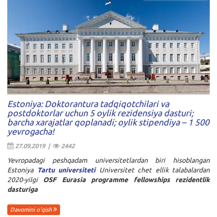
Estoniya: Doktorantura tadqiqotchilari va
postdoktorlar uchun 5 oylik rezidensiya dasturi;
barcha xarajatlar qoplanadi; oylik stipendiya – 1 500
yevrogacha!
27.09.2019 |
2442
Yevropadagi peshqadam universitetlardan biri hisoblangan
Estoniya
Tartu universiteti
Universitet chet ellik talabalardan
2020-yilgi
OSF Eurasia programme fellowships
rezidentlik
dasturiga
Davomini o'qish