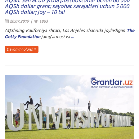
AQSh dollar grant; sayohat xarajatlari uchun 5 000
AQSh dollar; joy – 10 ta!
20.07.2019 |
1863
AQShning Kaliforniya shtati, Los Anjeles shahrida joylashgan
The
Getty Foundation
jamgʻarmasi va
...
Davomini o'qish