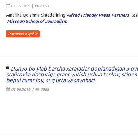
03.06.2019 |
2360
Amerika Qoʻshma Shtatlarining
Alfred Friendly Press Partners
tash
Missouri School of Journalism
Davomini o'qish
Dunyo boʻylab barcha xarajatlar qoplanadigan 3 oyl
stajirovka dasturiga grant yutish uchun tanlov; stipen
bepul turar joy, sugʻurta va sayohat!
01.06.2019 |
7068