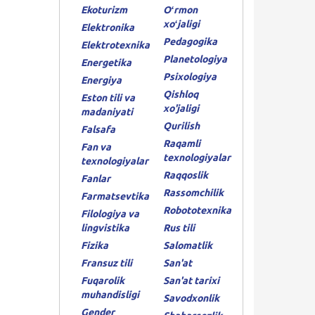
Ekoturizm
Oʻrmon
xoʻjaligi
Elektronika
Pedagogika
Elektrotexnika
Planetologiya
Energetika
Psixologiya
Energiya
Qishloq
Eston tili va
xo'jaligi
madaniyati
Qurilish
Falsafa
Raqamli
Fan va
texnologiyalar
texnologiyalar
Raqqoslik
Fanlar
Rassomchilik
Farmatsevtika
Robototexnika
Filologiya va
lingvistika
Rus tili
Fizika
Salomatlik
Fransuz tili
San'at
Fuqarolik
San'at tarixi
muhandisligi
Savodxonlik
Gender