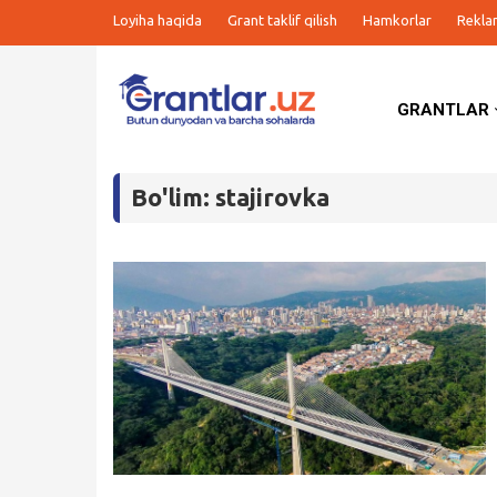
Loyiha haqida
Grant taklif qilish
Hamkorlar
Rekla
GRANTLAR
Grantlar
Bo'lim: stajirovka
Tanlovlar
Ishlar
Kurslar
Blog
Yana