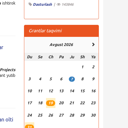
da
ishtirok
Dasturlash
|
143846
Grantlar taqvimi
Avgust 2026
ar
Du
Se
Ch
Pa
Ju
Sh
Ya
1
2
Projects
ant yutib
3
4
5
6
8
9
7
10
11
12
13
14
15
16
17
18
20
21
22
23
19
24
25
26
27
28
29
30
n olti
31