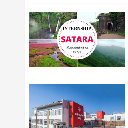
Qidirish
Kirish