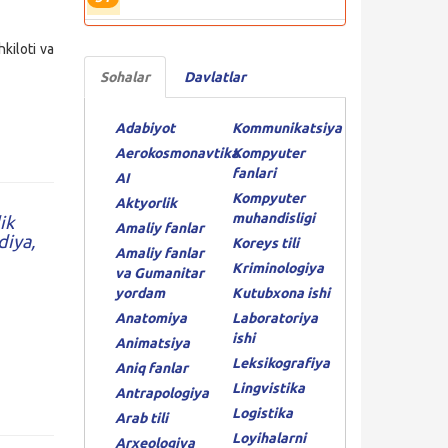
kiloti va
Sohalar
Davlatlar
Adabiyot
Kommunikatsiya
Aerokosmonavtika
Kompyuter
fanlari
AI
Kompyuter
Aktyorlik
muhandisligi
ik
Amaliy fanlar
diya,
Koreys tili
Amaliy fanlar
Kriminologiya
va Gumanitar
yordam
Kutubxona ishi
Anatomiya
Laboratoriya
ishi
Animatsiya
Leksikografiya
Aniq fanlar
Lingvistika
Antrapologiya
Logistika
Arab tili
Loyihalarni
Arxeologiya