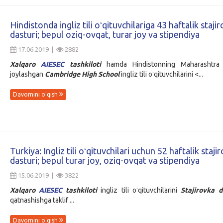
Hindistonda ingliz tili oʻqituvchilariga 43 haftalik staji
dasturi; bepul oziq-ovqat, turar joy va stipendiya
17.06.2019 |
2882
Xalqaro
AIESEC
tashkiloti
hamda Hindistonning Maharashtra 
joylashgan
Cambridge High School
ingliz tili oʻqituvchilarini <...
Davomini o'qish
Turkiya: Ingliz tili oʻqituvchilari uchun 52 haftalik staji
dasturi; bepul turar joy, oziq-ovqat va stipendiya
15.06.2019 |
3822
Xalqaro
AIESEC
tashkiloti
ingliz tili oʻqituvchilarini
Stajirovka
d
qatnashishga taklif ...
Davomini o'qish