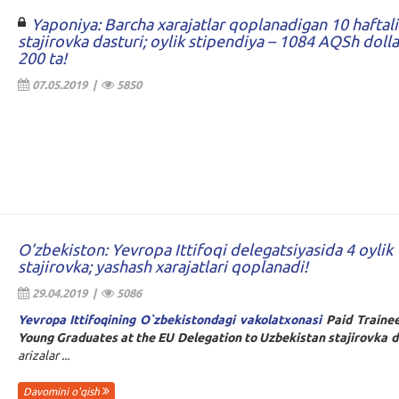
Yaponiya: Barcha xarajatlar qoplanadigan 10 haftali
stajirovka dasturi; oylik stipendiya – 1084 AQSh dollar
200 ta!
07.05.2019 |
5850
O’zbekiston: Yevropa Ittifoqi delegatsiyasida 4 oylik
stajirovka; yashash xarajatlari qoplanadi!
29.04.2019 |
5086
Yevropa Ittifoqining O`zbekistondagi vakolatxonasi
Paid Trainee
Young Graduates at the EU Delegation to Uzbekistan stajirovka d
arizalar ...
Davomini o'qish