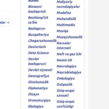
Biznes
Moliyaviy
Biznesni
texnologiyalar
boshqarish
Mudofaa
Boshlang'ich
Muhandislik
alar →
ta'lim
Multimedia
Boshqaruv
Musiqa
Buxgalteriya
Muzeyshunoslik
Chegarashunoslik
Narsalar
Dasturlash
interneti
Data Science
Neft va gaz ishi
Davlat
Nemis tili
boshqaruvi
Nevrologiya
Davlat siyosati
Neyrobiologiya
Demografiya
Onkologiya
Dinshunoslik
Oshpazlik
Diplomatiya
Oziq-ovqat
Dizayn
sanoati
Dramaturgiya
Oziq-ovqat
Ekologiya
xavfsizligi