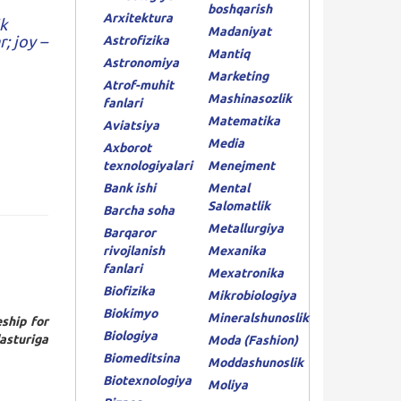
boshqarish
Arxitektura
k
Madaniyat
; joy –
Astrofizika
Mantiq
Astronomiya
Marketing
Atrof-muhit
Mashinasozlik
fanlari
Matematika
Aviatsiya
Media
Axborot
texnologiyalari
Menejment
Bank ishi
Mental
Salomatlik
Barcha soha
Metallurgiya
Barqaror
rivojlanish
Mexanika
fanlari
Mexatronika
Biofizika
Mikrobiologiya
Biokimyo
Mineralshunoslik
ship for
Biologiya
asturiga
Moda (Fashion)
Biomeditsina
Moddashunoslik
Biotexnologiya
Moliya