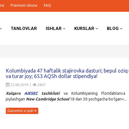
ma
Premium obuna
FAQ
TANLOVLAR
ISHLAR
KURSLAR
BLOG
Kolumbiyada 47 haftalik stajirovka dasturi; bepul oziq
va turar joy; 653 AQSh dollar stipendiya!
22.06.2019 |
2847
Xalqaro
AIESEC
tashkiloti
va Kolumbiyaning Floridablanca 
joylashgan
New Cambridge School
18 dan 30 yochgacha boʻlgan<...
Davomini o'qish