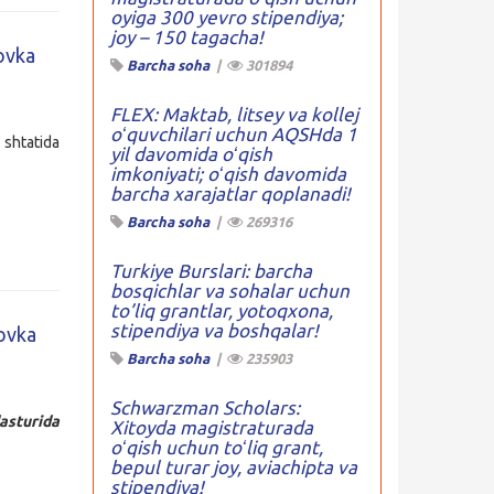
oyiga 300 yevro stipendiya;
joy – 150 tagacha!
rovka
Barcha soha
|
301894
FLEX: Maktab, litsey va kollej
oʻquvchilari uchun AQSHda 1
shtatida
yil davomida oʻqish
imkoniyati; oʻqish davomida
barcha xarajatlar qoplanadi!
Barcha soha
|
269316
Turkiye Burslari: barcha
bosqichlar va sohalar uchun
to’liq grantlar, yotoqxona,
stipendiya va boshqalar!
rovka
Barcha soha
|
235903
Schwarzman Scholars:
asturida
Xitoyda magistraturada
oʻqish uchun toʻliq grant,
bepul turar joy, aviachipta va
stipendiya!