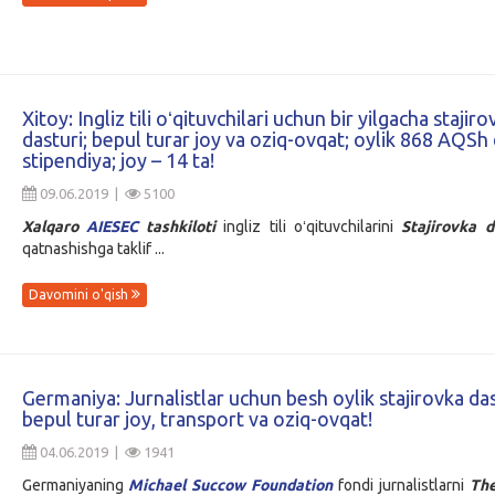
Xitoy: Ingliz tili oʻqituvchilari uchun bir yilgacha stajiro
dasturi; bepul turar joy va oziq-ovqat; oylik 868 AQSh 
stipendiya; joy – 14 ta!
09.06.2019 |
5100
Xalqaro
AIESEC
tashkiloti
ingliz tili oʻqituvchilarini
Stajirovka
d
qatnashishga taklif ...
Davomini o'qish
Germaniya: Jurnalistlar uchun besh oylik stajirovka das
bepul turar joy, transport va oziq-ovqat!
04.06.2019 |
1941
Germaniyaning
Michael Succow Foundation
fondi jurnalistlarni
The