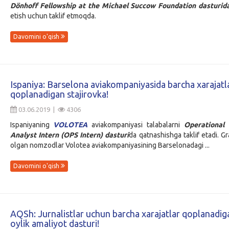
Dönhoff Fellowship at the Michael Succow Foundation dasturi
etish uchun taklif etmoqda.
Davomini o'qish
Ispaniya: Barselona aviakompaniyasida barcha xarajatl
qoplanadigan stajirovka!
03.06.2019 |
4306
Ispaniyaning
VOLOTEA
aviakompaniyasi talabalarni
Operational 
Analyst Intern (OPS Intern) dasturi
da qatnashishga taklif etadi. Gr
olgan nomzodlar Volotea aviakompaniyasining Barselonadagi ...
Davomini o'qish
AQSh: Jurnalistlar uchun barcha xarajatlar qoplanadiga
oylik amaliyot dasturi!