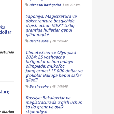
Biznesni boshqarish
|
227395
Yaponiya: Magistratura va
doktorantura bosqichida
oʻqish uchun MEXT toʻliq
vka
grantiga hujjatlar qabul
dollar
qilinmoqda!
Barcha soha
|
178847
ClimateScience Olympiad
asturida
2024: 25 yoshgacha
boʻlganlar uchun onlayn
olimpiada: mukofot
jamgʻarmasi 15 000 dollar va
gʻoliblar Bakuga bepul safar
qiladi!
Barcha soha
|
149648
turi;
Rossiya: Bakalavriat va
magistraturada o’qish uchun
to’liq grant va oylik
stipendiya!
 Marion