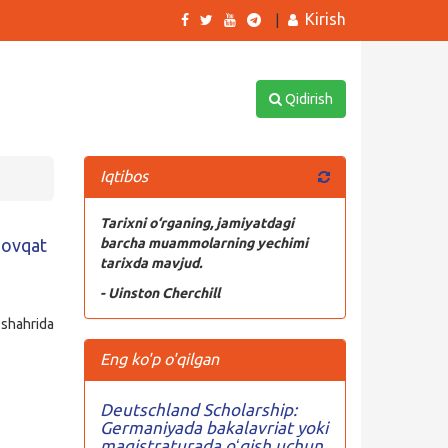
Kirish
|
Qidirish
Iqtibos
Tarixni o‘rganing, jamiyatdagi
-ovqat
barcha muammolarning yechimi
tarixda mavjud.
- Uinston Cherchill
shahrida
Eng ko'p o'qilgan
Deutschland Scholarship:
Germaniyada bakalavriat yoki
magistraturada oʻqish uchun