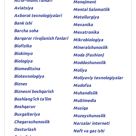
Atrof-muhit fanlari
Menejment
Aviatsiya
Mental Salomatlik
Axborot texnologiyalari
Metallurgiya
Bank ishi
Mexanika
Barcha soha
Mexatronika
Barqaror rivojlanish fanlari
Mikrobiologiya
Biofizika
Mineralshunoslik
Biokimyo
Moda (Fashion)
Biologiya
Moddashunoslik
Biomeditsina
Moliya
Biotexnologiya
Moliyaviy texnologiyalar
Biznes
Mudofaa
Biznesni boshqarish
Muhandislik
Boshlang'ich ta'lim
Multimedia
Boshqaruv
Musiqa
Buxgalteriya
Muzeyshunoslik
Chegarashunoslik
Narsalar interneti
Dasturlash
Neft va gaz ishi