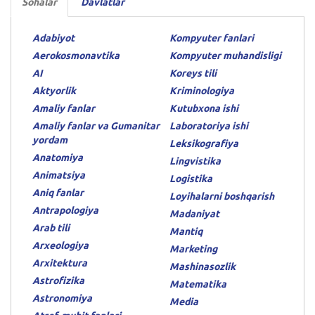
Sohalar
Davlatlar
Adabiyot
Kompyuter fanlari
Aerokosmonavtika
Kompyuter muhandisligi
AI
Koreys tili
Aktyorlik
Kriminologiya
Amaliy fanlar
Kutubxona ishi
Amaliy fanlar va Gumanitar
Laboratoriya ishi
yordam
Leksikografiya
Anatomiya
Lingvistika
Animatsiya
Logistika
Aniq fanlar
Loyihalarni boshqarish
Antrapologiya
Madaniyat
Arab tili
Mantiq
Arxeologiya
Marketing
Arxitektura
Mashinasozlik
Astrofizika
Matematika
Astronomiya
Media