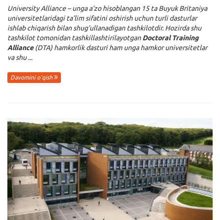
University Alliance – unga a’zo hisoblangan 15 ta Buyuk Britaniya
universitetlaridagi ta’lim sifatini oshirish uchun turli dasturlar
ishlab chiqarish bilan shug’ullanadigan tashkilotdir. Hozirda shu
tashkilot tomonidan tashkillashtirilayotgan
Doctoral Training
Alliance
(DTA) hamkorlik dasturi ham unga hamkor universitetlar
va shu ...
Davomini o'qish