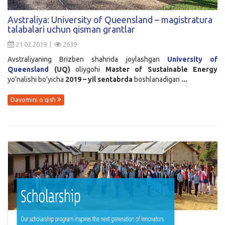
Kirish
Avstraliya: University of Queensland – magistratura
talabalari uchun qisman grantlar
21.02.2019 |
2639
Avstraliyaning Brizben shahrida joylashgan
University of
Queensland
(UQ)
oliygohi
Master of Sustainable Energy
yo’nalishi bo’yicha
2019 – yil sentabrda
boshlanadigan
...
Davomini o'qish