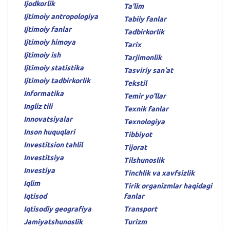
Ijodkorlik
Ta'lim
Ijtimoiy antropologiya
Tabiiy fanlar
Ijtimoiy fanlar
Tadbirkorlik
Ijtimoiy himoya
Tarix
Ijtimoiy ish
Tarjimonlik
Ijtimoiy statistika
Tasviriy sanʼat
Ijtimoiy tadbirkorlik
Tekstil
Informatika
Temir yo'llar
Ingliz tili
Texnik fanlar
Innovatsiyalar
Texnologiya
Inson huquqlari
Tibbiyot
Investitsion tahlil
Tijorat
Investitsiya
Tilshunoslik
Investiya
Tinchlik va xavfsizlik
Iqlim
Tirik organizmlar haqidagi
Iqtisod
fanlar
Iqtisodiy geografiya
Transport
Jamiyatshunoslik
Turizm