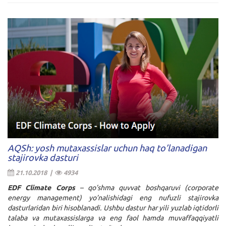
AQSh: yosh mutaxassislar uchun haq to’lanadigan
stajirovka dasturi
21.10.2018 |
4934
EDF Climate Corps
– qo’shma quvvat boshqaruvi (corporate
energy management) yo’nalishidagi eng nufuzli stajirovka
dasturlaridan biri hisoblanadi. Ushbu dastur har yili yuzlab iqtidorli
talaba va mutaxassislarga va eng faol hamda muvaffaqqiyatli