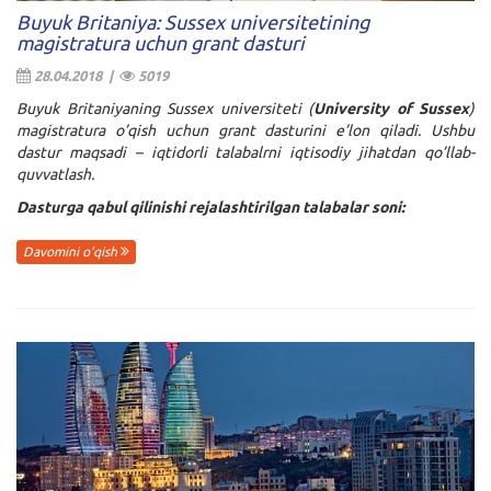
Buyuk Britaniya: Sussex universitetining
magistratura uchun grant dasturi
28.04.2018 |
5019
Buyuk Britaniyaning Sussex universiteti (
University of Sussex
)
magistratura o’qish uchun grant dasturini e’lon qiladi. Ushbu
dastur maqsadi – iqtidorli talabalrni iqtisodiy jihatdan qo’llab-
quvvatlash.
Dasturga qabul qilinishi rejalashtirilgan talabalar soni:
Davomini o'qish