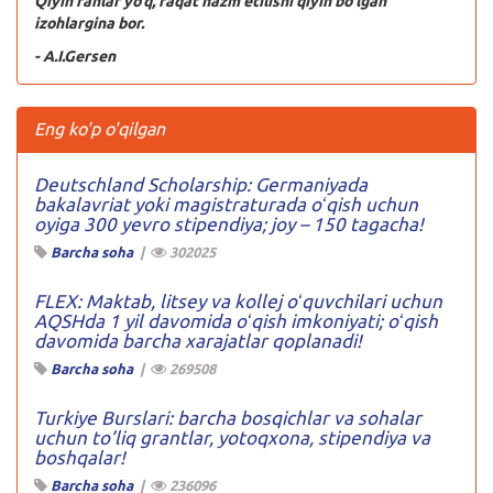
Qiyin fanlar yo’q, faqat hazm etilishi qiyin bo’lgan
izohlargina bor.
- A.I.Gersen
Eng ko'p o'qilgan
Deutschland Scholarship: Germaniyada
bakalavriat yoki magistraturada oʻqish uchun
oyiga 300 yevro stipendiya; joy – 150 tagacha!
Barcha soha
|
302025
FLEX: Maktab, litsey va kollej oʻquvchilari uchun
AQSHda 1 yil davomida oʻqish imkoniyati; oʻqish
davomida barcha xarajatlar qoplanadi!
Barcha soha
|
269508
Turkiye Burslari: barcha bosqichlar va sohalar
uchun to’liq grantlar, yotoqxona, stipendiya va
boshqalar!
Barcha soha
|
236096