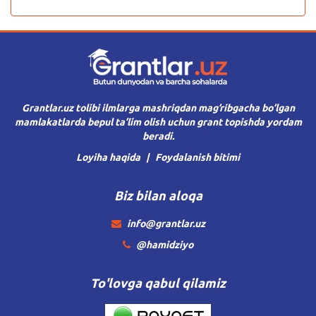
Grantlar.uz tolibi ilmlarga mashriqdan mag’ribgacha bo’lgan
mamlakatlarda bepul ta’lim olish uchun grant topishda yordam
beradi.
Loyiha haqida
Foydalanish bitimi
Biz bilan aloqa
info@grantlar.uz
@hamidziyo
To'lovga qabul qilamiz