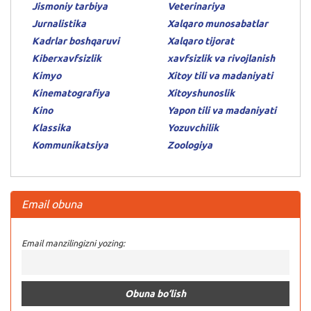
Jismoniy tarbiya
Veterinariya
Jurnalistika
Xalqaro munosabatlar
Kadrlar boshqaruvi
Xalqaro tijorat
Kiberxavfsizlik
xavfsizlik va rivojlanish
Kimyo
Xitoy tili va madaniyati
Kinematografiya
Xitoyshunoslik
Kino
Yapon tili va madaniyati
Klassika
Yozuvchilik
Kommunikatsiya
Zoologiya
Email obuna
Email manzilingizni yozing: