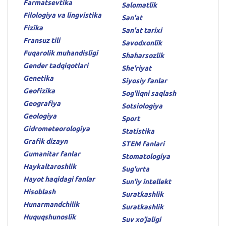
Farmatsevtika
Salomatlik
Filologiya va lingvistika
San'at
Fizika
San'at tarixi
Fransuz tili
Savodxonlik
Fuqarolik muhandisligi
Shaharsozlik
Gender tadqiqotlari
She'riyat
Genetika
Siyosiy fanlar
Geofizika
Sog'liqni saqlash
Geografiya
Sotsiologiya
Geologiya
Sport
Gidrometeorologiya
Statistika
Grafik dizayn
STEM fanlari
Gumanitar fanlar
Stomatologiya
Haykaltaroshlik
Sug'urta
Hayot haqidagi fanlar
Sun'iy intellekt
Hisoblash
Suratkashlik
Hunarmandchilik
Suratkashlik
Huquqshunoslik
Suv xo'jaligi