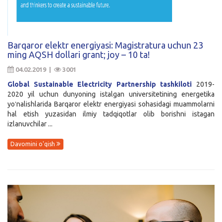
Barqaror elektr energiyasi: Magistratura uchun 23
ming AQSH dollari grant; joy – 10 ta!
04.02.2019 |
3001
Global Sustainable Electricity Partnership tashkiloti
2019-
2020 yil uchun dunyoning istalgan universitetining energetika
yoʻnalishlarida Barqaror elektr energiyasi sohasidagi muammolarni
hal etish yuzasidan ilmiy tadqiqotlar olib borishni istagan
izlanuvchilar ...
Davomini o'qish