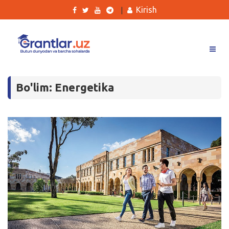
Kirish
|
Grantlar
Bo'lim: Energetika
Tanlovlar
Ishlar
Kurslar
Blog
Yana
Qidirish