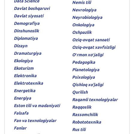
Data Science
Nemis tili
Davlat boshqaruvi
Nevrologiya
Davlat siyosati
Neyrobiologiya
Demografiya
Onkologiya
Dinshunoslik
Oshpazlik
Diplomatiya
Oziq-ovqat sanoati
Dizayn
Oziq-ovqat xavfsizligi
Dramaturgiya
Oʻrmon xoʻjaligi
Ekologiya
Pedagogika
Ekoturizm
Planetologiya
Elektronika
Psixologiya
Elektrotexnika
Qishloq xo'jaligi
Energetika
Qurilish
Energiya
Raqamli texnologiyalar
Eston tili va madaniyati
Raqqoslik
Falsafa
Rassomchilik
Fan va texnologiyalar
Robototexnika
Fanlar
Rus tili