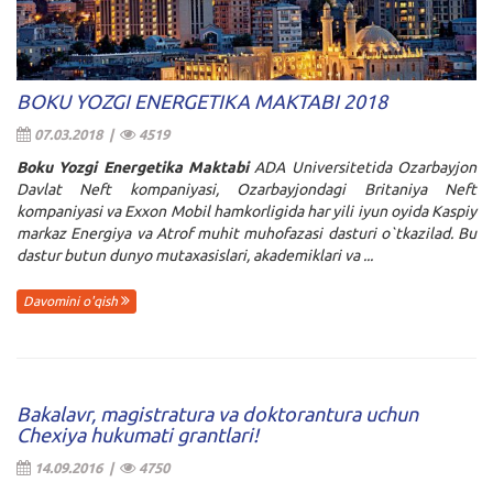
BOKU YOZGI ENERGETIKA MAKTABI 2018
07.03.2018 |
4519
Boku Yozgi Energetika Maktabi
ADA Universitetida Ozarbayjon
Davlat Neft kompaniyasi, Ozarbayjondagi Britaniya Neft
kompaniyasi va Exxon Mobil hamkorligida har yili iyun oyida Kaspiy
markaz Energiya va Atrof muhit muhofazasi dasturi o`tkazilad. Bu
dastur butun dunyo mutaxasislari, akademiklari va ...
Davomini o'qish
Bakalavr, magistratura va doktorantura uchun
Chexiya hukumati grantlari!
14.09.2016 |
4750