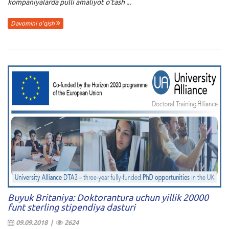
kompaniyalarda pulli amaliyot o’tash ...
Davomini o'qish
Buyuk Britaniya: Doktorantura uchun yillik 20000
funt sterling stipendiya dasturi
09.09.2018 |
2624