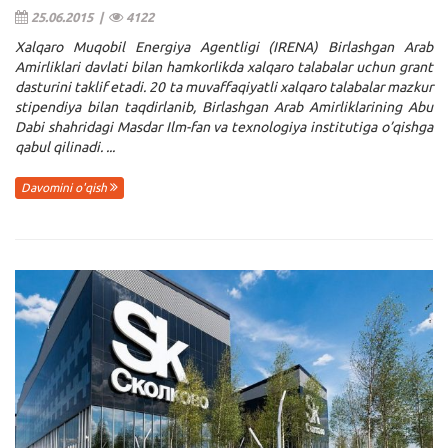
25.06.2015 |
4122
Xalqaro Muqobil Energiya Agentligi (IRENA) Birlashgan Arab
Amirliklari davlati bilan hamkorlikda xalqaro talabalar uchun grant
dasturini taklif etadi. 20 ta muvaffaqiyatli xalqaro talabalar mazkur
stipendiya bilan taqdirlanib, Birlashgan Arab Amirliklarining Abu
Dabi shahridagi Masdar Ilm-fan va texnologiya institutiga o’qishga
qabul qilinadi. ...
Davomini o'qish