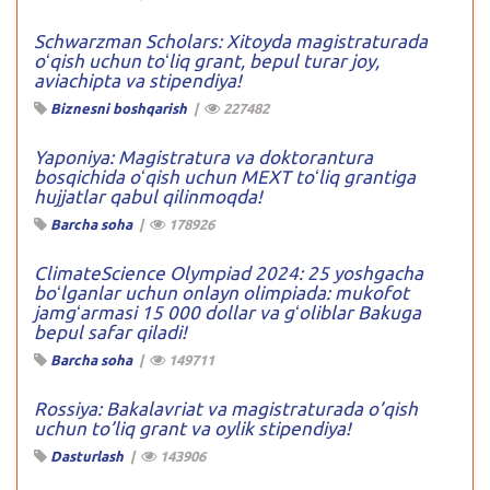
Schwarzman Scholars: Xitoyda magistraturada
oʻqish uchun toʻliq grant, bepul turar joy,
aviachipta va stipendiya!
Biznesni boshqarish
|
227482
Yaponiya: Magistratura va doktorantura
bosqichida oʻqish uchun MEXT toʻliq grantiga
hujjatlar qabul qilinmoqda!
Barcha soha
|
178926
ClimateScience Olympiad 2024: 25 yoshgacha
boʻlganlar uchun onlayn olimpiada: mukofot
jamgʻarmasi 15 000 dollar va gʻoliblar Bakuga
bepul safar qiladi!
Barcha soha
|
149711
Rossiya: Bakalavriat va magistraturada o’qish
uchun to’liq grant va oylik stipendiya!
Dasturlash
|
143906