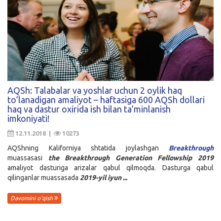
AQSh: Talabalar va yoshlar uchun 2 oylik haq
to’lanadigan amaliyot – haftasiga 600 AQSh dollari
haq va dastur oxirida ish bilan ta’minlanish
imkoniyati!
12.11.2018 |
10273
AQShning Kaliforniya shtatida joylashgan
Breakthrough
muassasasi
the Breakthrough Generation Fellowship 2019
amaliyot dasturiga arizalar qabul qilmoqda. Dasturga qabul
qilinganlar muassasada
2019-yil iyun ...
Davomini o'qish