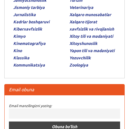
Jamiyatshunoslik
Turizm
Jismoniy tarbiya
Veterinariya
Jurnalistika
Xalqaro munosabatlar
Kadrlar boshqaruvi
Xalqaro tijorat
Kiberxavfsizlik
xavfsizlik va rivojlanish
Kimyo
Xitoy tili va madaniyati
Kinematografiya
Xitoyshunoslik
Kino
Yapon tili va madaniyati
Klassika
Yozuvchilik
Kommunikatsiya
Zoologiya
Email obuna
Email manzilingizni yozing: