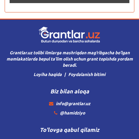
Grantlar.uz tolibi ilmlarga mashriqdan mag’ribgacha bo’lgan
mamlakatlarda bepul ta’lim olish uchun grant topishda yordam
beradi.
Loyiha haqida
Foydalanish bitimi
Biz bilan aloqa
info@grantlar.uz
@hamidziyo
To'lovga qabul qilamiz