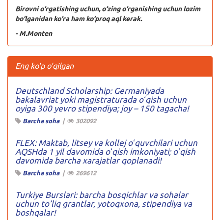
Birovni o‘rgatishing uchun, o‘zing o‘rganishing uchun lozim
bo‘lganidan ko‘ra ham ko‘proq aql kerak.
- M.Monten
Eng ko'p o'qilgan
Deutschland Scholarship: Germaniyada
bakalavriat yoki magistraturada oʻqish uchun
oyiga 300 yevro stipendiya; joy – 150 tagacha!
Barcha soha
|
302092
FLEX: Maktab, litsey va kollej oʻquvchilari uchun
AQSHda 1 yil davomida oʻqish imkoniyati; oʻqish
davomida barcha xarajatlar qoplanadi!
Barcha soha
|
269612
Turkiye Burslari: barcha bosqichlar va sohalar
uchun to’liq grantlar, yotoqxona, stipendiya va
boshqalar!