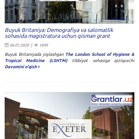
Buyuk Britaniya: Demografiya va salomatlik
sohasida magistratura uchun qisman grant
06.01.2020 |
1849
Buyuk Britaniyada joylashgan
The London School of Hygiene &
Tropical Medicine (LSHTM)
tibbiyot sohasiga qiziquvchi
Davomini o'qish