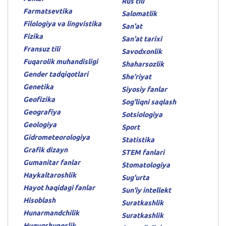
Rus tili
Farmatsevtika
Salomatlik
Filologiya va lingvistika
San'at
Fizika
San'at tarixi
Fransuz tili
Savodxonlik
Fuqarolik muhandisligi
Shaharsozlik
Gender tadqiqotlari
She'riyat
Genetika
Siyosiy fanlar
Geofizika
Sog'liqni saqlash
Geografiya
Sotsiologiya
Geologiya
Sport
Gidrometeorologiya
Statistika
Grafik dizayn
STEM fanlari
Gumanitar fanlar
Stomatologiya
Haykaltaroshlik
Sug'urta
Hayot haqidagi fanlar
Sun'iy intellekt
Hisoblash
Suratkashlik
Hunarmandchilik
Suratkashlik
Huquqshunoslik