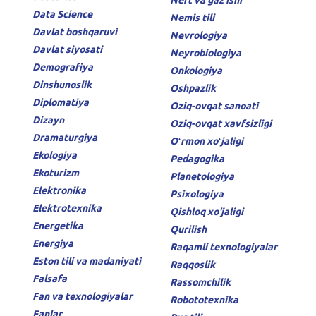
Data Science
Nemis tili
Davlat boshqaruvi
Nevrologiya
Davlat siyosati
Neyrobiologiya
Demografiya
Onkologiya
Dinshunoslik
Oshpazlik
Diplomatiya
Oziq-ovqat sanoati
Dizayn
Oziq-ovqat xavfsizligi
Dramaturgiya
Oʻrmon xoʻjaligi
Ekologiya
Pedagogika
Ekoturizm
Planetologiya
Elektronika
Psixologiya
Elektrotexnika
Qishloq xo'jaligi
Energetika
Qurilish
Energiya
Raqamli texnologiyalar
Eston tili va madaniyati
Raqqoslik
Falsafa
Rassomchilik
Fan va texnologiyalar
Robototexnika
Fanlar