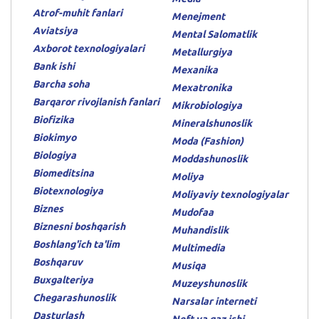
Atrof-muhit fanlari
Menejment
Aviatsiya
Mental Salomatlik
Axborot texnologiyalari
Metallurgiya
Bank ishi
Mexanika
Barcha soha
Mexatronika
Barqaror rivojlanish fanlari
Mikrobiologiya
Biofizika
Mineralshunoslik
Biokimyo
Moda (Fashion)
Biologiya
Moddashunoslik
Biomeditsina
Moliya
Biotexnologiya
Moliyaviy texnologiyalar
Biznes
Mudofaa
Biznesni boshqarish
Muhandislik
Boshlang'ich ta'lim
Multimedia
Boshqaruv
Musiqa
Buxgalteriya
Muzeyshunoslik
Chegarashunoslik
Narsalar interneti
Dasturlash
Neft va gaz ishi