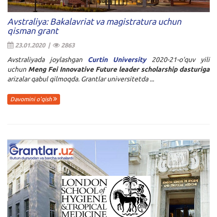
Avstraliya: Bakalavriat va magistratura uchun
qisman grant
23.01.2020 |
2863
Avstraliyada joylashgan
Curtin University
2020-21-o‘quv yili
uchun
Meng Fei Innovative Future leader scholarship dasturiga
arizalar qabul qilmoqda. Grantlar universitetda ...
Davomini o'qish