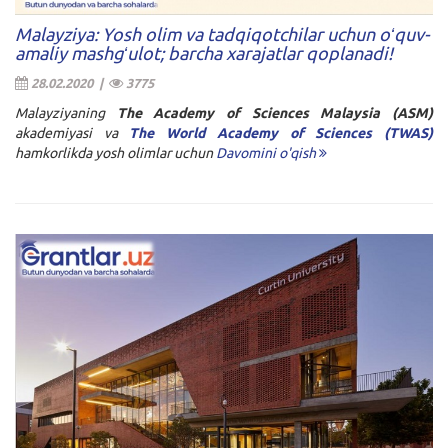
Malayziya: Yosh olim va tadqiqotchilar uchun oʻquv-
amaliy mashgʻulot; barcha xarajatlar qoplanadi!
28.02.2020 |
3775
Malayziyaning
The Academy of Sciences Malaysia (ASM)
akademiyasi va
The World Academy of Sciences (TWAS)
hamkorlikda yosh olimlar uchun
Davomini o'qish