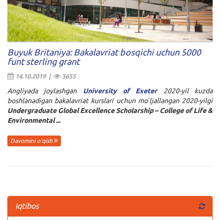
Buyuk Britaniya: Bakalavriat bosqichi uchun 5000
funt sterling grant
14.10.2019 |
3655
Angliyada joylashgan
University of Exeter
2020-yil kuzda
boshlanadigan bakalavriat kurslari uchun moʻljallangan 2020-yilgi
Undergraduate Global Excellence Scholarship – College of Life &
Environmental ...
Davomini o'qish
Iqtibos