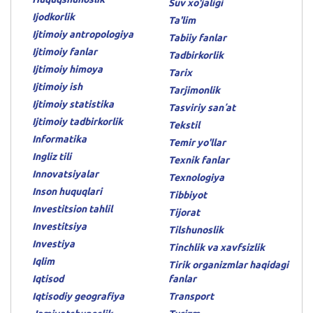
Suv xo'jaligi
Ijodkorlik
Ta'lim
Ijtimoiy antropologiya
Tabiiy fanlar
Ijtimoiy fanlar
Tadbirkorlik
Ijtimoiy himoya
Tarix
Ijtimoiy ish
Tarjimonlik
Ijtimoiy statistika
Tasviriy sanʼat
Ijtimoiy tadbirkorlik
Tekstil
Informatika
Temir yo'llar
Ingliz tili
Texnik fanlar
Innovatsiyalar
Texnologiya
Inson huquqlari
Tibbiyot
Investitsion tahlil
Tijorat
Investitsiya
Tilshunoslik
Investiya
Tinchlik va xavfsizlik
Iqlim
Tirik organizmlar haqidagi
Iqtisod
fanlar
Iqtisodiy geografiya
Transport