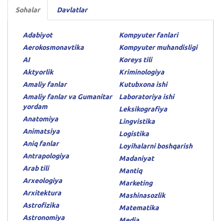
Sohalar
Davlatlar
Adabiyot
Kompyuter fanlari
Aerokosmonavtika
Kompyuter muhandisligi
AI
Koreys tili
Aktyorlik
Kriminologiya
Amaliy fanlar
Kutubxona ishi
Amaliy fanlar va Gumanitar
Laboratoriya ishi
yordam
Leksikografiya
Anatomiya
Lingvistika
Animatsiya
Logistika
Aniq fanlar
Loyihalarni boshqarish
Antrapologiya
Madaniyat
Arab tili
Mantiq
Arxeologiya
Marketing
Arxitektura
Mashinasozlik
Astrofizika
Matematika
Astronomiya
Media