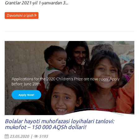
Grantlar 2021-yil 1-yanvardan 3...
Davomini o'qish
Bolalar hayoti muhofazasi loyihalari tanlovi:
mukofot – 150 000 AQSh dollari!
23.05.2020 |
5193