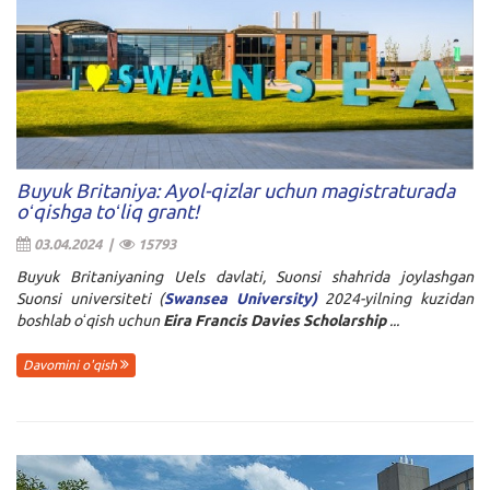
Buyuk Britaniya: Ayol-qizlar uchun magistraturada
oʻqishga toʻliq grant!
03.04.2024 |
15793
Buyuk Britaniyaning Uels davlati, Suonsi shahrida joylashgan
Suonsi universiteti (
Swansea University)
2024-yilning kuzidan
boshlab oʻqish uchun
Eira Francis Davies Scholarship
...
Davomini o'qish