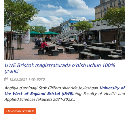
UWE Bristol: magistraturada o’qish uchun 100%
grant!
12.03.2021 |
9070
Angliya gʻarbidagi Stok-Gifford shahrida joylashgan
University of
the West of England Bristol (UWE)
ning
Faculty of Health and
Applied Sciences
fakulteti 2021-2022...
Davomini o'qish