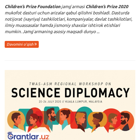
Children’s Prize Foundation
jamgʻarmasi
Children’s Prize 2020
mukofot dasturi uchun arizalar qabul qilishni boshladi. Dasturda
notijorat (xayriya) tashkilotlari, kompaniyalar, davlat tashkilotlari,
ilmiy muassasalar hamda jismoniy shaxslar ishtirok etishlari
mumkin. Jamgʻarmaning asosiy maqsadi dunyo ...
Davomini o'qish