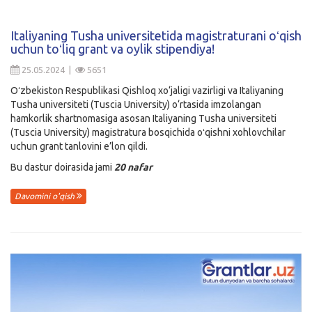
Italiyaning Tusha universitetida magistraturani oʻqish
uchun toʻliq grant va oylik stipendiya!
25.05.2024 |
5651
Oʻzbekiston Respublikasi Qishloq xo‘jaligi vazirligi va Italiyaning
Tusha universiteti (Tuscia University) o‘rtasida imzolangan
hamkorlik shartnomasiga asosan Italiyaning Tusha universiteti
(Tuscia University) magistratura bosqichida oʻqishni xohlovchilar
uchun grant tanlovini e’lon qildi.
Bu dastur doirasida jami
20 nafar
Davomini o'qish