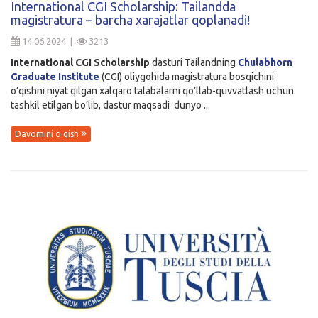
International CGI Scholarship: Tailandda
magistratura – barcha xarajatlar qoplanadi!
Kirish
14.06.2024 |
3213
International CGI Scholarship
dasturi Tailandning
Chulabhorn
Graduate Institute
(CGI) oliygohida magistratura bosqichini
o’qishni niyat qilgan xalqaro talabalarni qo’llab-quvvatlash uchun
tashkil etilgan bo’lib, dastur maqsadi dunyo ...
Davomini o'qish