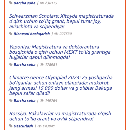
Barcha soha
|
236175
Schwarzman Scholars: Xitoyda magistraturada
oʻqish uchun toʻliq grant, bepul turar joy,
aviachipta va stipendiya!
Biznesni boshqarish
|
227530
Yaponiya: Magistratura va doktorantura
bosqichida oʻqish uchun MEXT toʻliq grantiga
hujjatlar qabul qilinmoqda!
Barcha soha
|
178981
ClimateScience Olympiad 2024: 25 yoshgacha
boʻlganlar uchun onlayn olimpiada: mukofot
jamgʻarmasi 15 000 dollar va gʻoliblar Bakuga
bepul safar qiladi!
Barcha soha
|
149764
Rossiya: Bakalavriat va magistraturada o’qish
uchun to’liq grant va oylik stipendiya!
Dasturlash
|
143941