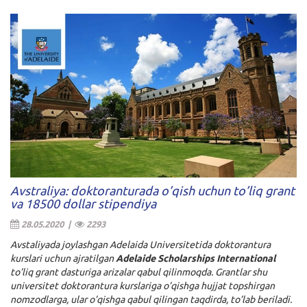
Avstraliya: doktoranturada o’qish uchun to’liq grant
va 18500 dollar stipendiya
28.05.2020 |
2293
Avstaliyada joylashgan Adelaida Universitetida doktorantura
kurslari uchun ajratilgan
Adelaide Scholarships International
to’liq grant dasturiga arizalar qabul qilinmoqda. Grantlar shu
universitet doktorantura kurslariga o’qishga hujjat topshirgan
nomzodlarga, ular o’qishga qabul qilingan taqdirda, to’lab beriladi.