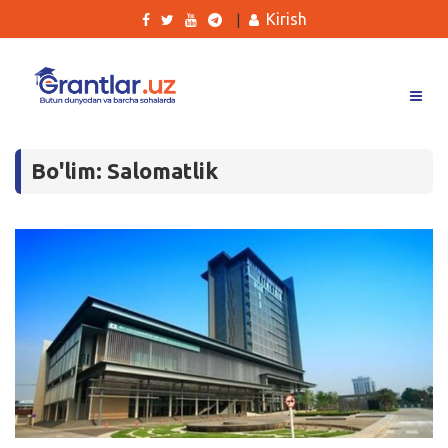
Kirish
|
Grantlar
Bo'lim: Salomatlik
Tanlovlar
Ishlar
Kurslar
Blog
Yana
Qidirish