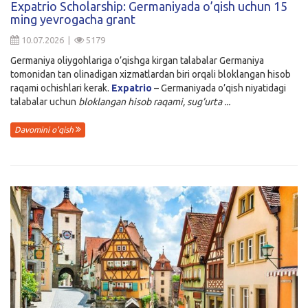
Expatrio Scholarship: Germaniyada o’qish uchun 15
ming yevrogacha grant
Kirish
10.07.2026 |
5179
Germaniya oliygohlariga o’qishga kirgan talabalar Germaniya
tomonidan tan olinadigan xizmatlardan biri orqali bloklangan hisob
raqami ochishlari kerak.
Expatrio
– Germaniyada o’qish niyatidagi
talabalar uchun
bloklangan hisob raqami, sug’urta ...
Davomini o'qish