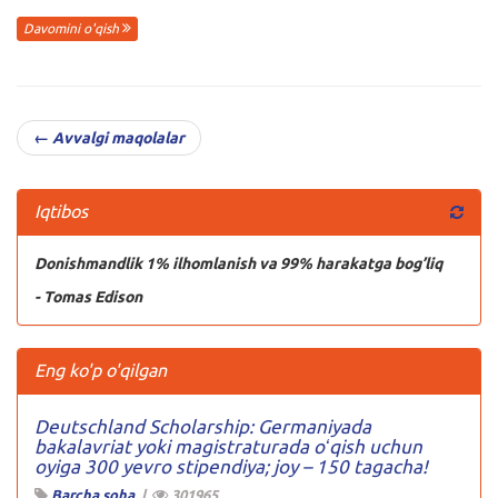
Davomini o'qish
← Avvalgi maqolalar
Iqtibos
Donishmandlik 1% ilhomlanish va 99% harakatga bog’liq
- Tomas Edison
Eng ko'p o'qilgan
Deutschland Scholarship: Germaniyada
bakalavriat yoki magistraturada oʻqish uchun
oyiga 300 yevro stipendiya; joy – 150 tagacha!
Barcha soha
|
301965