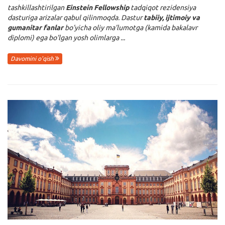
tashkillashtirilgan
Einstein Fellowship
tadqiqot rezidensiya
dasturiga arizalar qabul qilinmoqda. Dastur
tabiiy, ijtimoiy va
gumanitar fanlar
bo’yicha oliy ma’lumotga (kamida bakalavr
diplomi) ega bo’lgan yosh olimlarga ...
Davomini o'qish