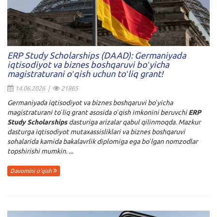
ERP Study Scholarships (DAAD): Germaniyada
iqtisodiyot va biznes boshqaruvi boʻyicha
magistraturani oʻqish uchun toʻliq grant!
14.06.2026 |
21865
Germaniyada iqtisodiyot va biznes boshqaruvi boʻyicha
magistraturani toʻliq grant asosida oʻqish imkonini beruvchi
ERP
Study Scholarships
dasturiga arizalar qabul qilinmoqda. Mazkur
dasturga iqtisodiyot mutaxassisliklari va biznes boshqaruvi
sohalarida kamida bakalavrlik diplomiga ega boʻlgan nomzodlar
topshirishi mumkin. ...
Davomini o'qish