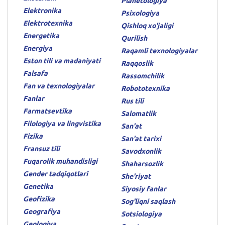
Planetologiya
Elektronika
Psixologiya
Elektrotexnika
Qishloq xo'jaligi
Energetika
Qurilish
Energiya
Raqamli texnologiyalar
Eston tili va madaniyati
Raqqoslik
Falsafa
Rassomchilik
Fan va texnologiyalar
Robototexnika
Fanlar
Rus tili
Farmatsevtika
Salomatlik
Filologiya va lingvistika
San'at
Fizika
San'at tarixi
Fransuz tili
Savodxonlik
Fuqarolik muhandisligi
Shaharsozlik
Gender tadqiqotlari
She'riyat
Genetika
Siyosiy fanlar
Geofizika
Sog'liqni saqlash
Geografiya
Sotsiologiya
Geologiya