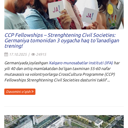
CCP Fellowships – Strenghtening Civil Societies:
Germaniya tomonidan 3 oygacha haq to’lanadigan
trening!
17.10.2025 |
24915
Germaniyada joylashgan
Xalqaro munosabatlar instituti (IFA)
har
yili 40 dan ortiq mamlakatdan boʻlgan taxminan 55-60 nafar
mutaxassis va volontryorlarga
CrossCultura Programme (CCP)
Fellowships Strenghtening Civil Societies
dasturini taklif ...
Davomini o'qish