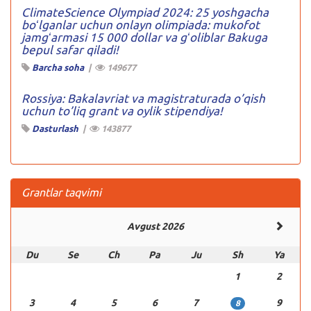
ClimateScience Olympiad 2024: 25 yoshgacha
boʻlganlar uchun onlayn olimpiada: mukofot
jamgʻarmasi 15 000 dollar va gʻoliblar Bakuga
bepul safar qiladi!
Barcha soha
|
149677
Rossiya: Bakalavriat va magistraturada o’qish
uchun to’liq grant va oylik stipendiya!
Dasturlash
|
143877
Grantlar taqvimi
Avgust 2026
Du
Se
Ch
Pa
Ju
Sh
Ya
1
2
3
4
5
6
7
9
8