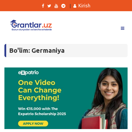
Kirish
|
Grantlar
Bo'lim: Germaniya
Tanlovlar
Ishlar
Kurslar
Blog
Yana
Qidirish