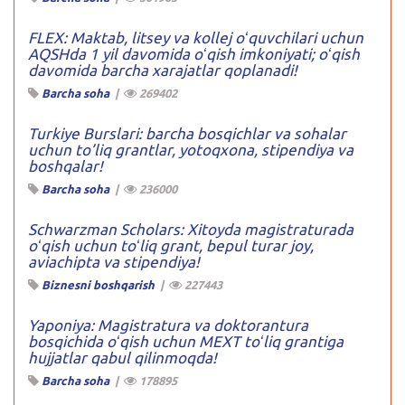
FLEX: Maktab, litsey va kollej oʻquvchilari uchun
AQSHda 1 yil davomida oʻqish imkoniyati; oʻqish
davomida barcha xarajatlar qoplanadi!
Barcha soha
|
269402
Turkiye Burslari: barcha bosqichlar va sohalar
uchun to’liq grantlar, yotoqxona, stipendiya va
boshqalar!
Barcha soha
|
236000
Schwarzman Scholars: Xitoyda magistraturada
oʻqish uchun toʻliq grant, bepul turar joy,
aviachipta va stipendiya!
Biznesni boshqarish
|
227443
Yaponiya: Magistratura va doktorantura
bosqichida oʻqish uchun MEXT toʻliq grantiga
hujjatlar qabul qilinmoqda!
Barcha soha
|
178895