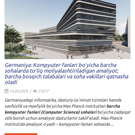
Germaniya: Kompyuter fanlari boʻyicha barcha
sohalarda toʻliq moliyalashtiriladigan amaliyot;
barcha bosqich talabalari va soha vakillari qatnasha
oladi
14.04.2026 |
27677
Germaniyadagi informatika, dasturiy taʼminot tizimlari hamda
xavfsizlik va maxfiylik boʻyicha Max Planck institutlari
barcha
kompyuter fanlari (Computer Science) sohalari
boʻyicha tadqiqot
olib borish uchun amaliyot dasturlarini taklif etadi. Max Planck
institutida amaliyot oʻyash – kompyuter fanlari sohasida ...