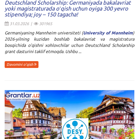
Deutschland Scholarship: Germaniyada bakalavriat
yoki magistraturada oʻqish uchun oyiga 300 yevro
stipendiya; joy – 150 tagacha!
31.03.2026 |
301965
Germaniyaning Mannheim universiteti (
University of Mannheim
)
2026-yilning kuzidan boshlab bakalavriat va magistratura
bosqichida o’qishni xohlovchilar uchun
Deutschland Scholarship
grant dasturini taklif etmoqda. Ushbu ...
Davomini o'qish