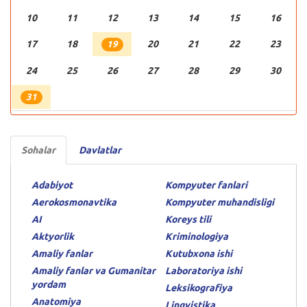
10
11
12
13
14
15
16
17
18
20
21
22
23
19
24
25
26
27
28
29
30
31
Sohalar
Davlatlar
Adabiyot
Kompyuter fanlari
Aerokosmonavtika
Kompyuter muhandisligi
AI
Koreys tili
Aktyorlik
Kriminologiya
Amaliy fanlar
Kutubxona ishi
Amaliy fanlar va Gumanitar
Laboratoriya ishi
yordam
Leksikografiya
Anatomiya
Lingvistika