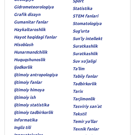
Sport
Gidrometeorologiya
Statistika
Grafik dizayn
STEM fanlari
Gumanitar fanlar
Stomatologiya
Haykaltaroshlik
Sug'urta
Hayot haqidagi fanlar
Sun'iy intellekt
Hisoblash
Suratkashlik
Hunarmandchilik
Suratkashlik
Huquqshunoslik
Suv xo'jaligi
Ijodkorlik
Ta'lim
Ijtimoiy antropologiya
Tabiiy fanlar
Ijtimoiy fanlar
Tadbirkorlik
Ijtimoiy himoya
Tarix
Ijtimoiy ish
Tarjimonlik
Ijtimoiy statistika
Tasviriy sanʼat
Ijtimoiy tadbirkorlik
Tekstil
Informatika
Temir yo'llar
Ingliz tili
Texnik fanlar
Innovatsiyalar