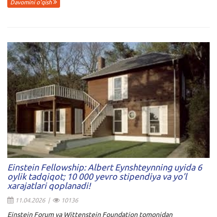
Davomini o'qish
Einstein Fellowship: Albert Eynshteynning uyida 6
oylik tadqiqot; 10 000 yevro stipendiya va yo’l
xarajatlari qoplanadi!
11.04.2026 |
10136
Einstein Forum va Wittenstein Foundation
tomonidan