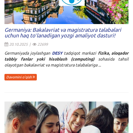
Germaniya: Bakalavriat va magistratura talabalari
uchun haq toʻlanadigan yozgi amaliyot dasturi!
20.10.2025 |
22699
Germaniyada joylashgan
DESY
tadqiqot markazi
fizika, aloqador
tabbiy fanlar yoki hisoblash (computing)
sohasida tahsil
olayotgan bakalavriat va magistratura talabalariga ...
Davomini o'qish