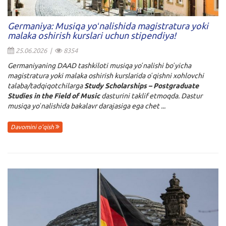
Germaniya: Musiqa yoʻnalishida magistratura yoki
malaka oshirish kurslari uchun stipendiya!
25.06.2026 |
8354
Germaniyaning DAAD tashkiloti musiqa yoʻnalishi boʻyicha
magistratura yoki malaka oshirish kurslarida
oʻqishni xohlovchi
talaba/tadqiqotchilarga
Study Scholarships – Postgraduate
Studies in the Field of Music
dasturini taklif etmoqda. Dastur
musiqa yoʻnalishida bakalavr darajasiga ega chet ...
Davomini o'qish