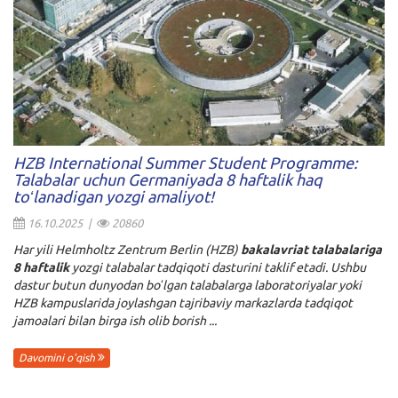
HZB International Summer Student Programme:
Talabalar uchun Germaniyada 8 haftalik haq
toʻlanadigan yozgi amaliyot!
16.10.2025 |
20860
Har yili Helmholtz Zentrum Berlin (HZB)
bakalavriat talabalariga
8 haftalik
yozgi talabalar tadqiqoti dasturini taklif etadi. Ushbu
dastur butun dunyodan boʻlgan talabalarga laboratoriyalar yoki
HZB kampuslarida joylashgan tajribaviy markazlarda tadqiqot
jamoalari bilan birga ish olib borish ...
Davomini o'qish