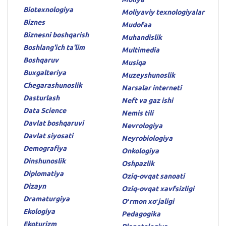
Biotexnologiya
Moliyaviy texnologiyalar
Biznes
Mudofaa
Biznesni boshqarish
Muhandislik
Boshlang'ich ta'lim
Multimedia
Boshqaruv
Musiqa
Buxgalteriya
Muzeyshunoslik
Chegarashunoslik
Narsalar interneti
Dasturlash
Neft va gaz ishi
Data Science
Nemis tili
Davlat boshqaruvi
Nevrologiya
Davlat siyosati
Neyrobiologiya
Demografiya
Onkologiya
Dinshunoslik
Oshpazlik
Diplomatiya
Oziq-ovqat sanoati
Dizayn
Oziq-ovqat xavfsizligi
Dramaturgiya
Oʻrmon xoʻjaligi
Ekologiya
Pedagogika
Ekoturizm