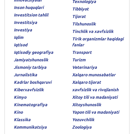
Texnologiya
Inson huquqlari
Tibbiyot
Investitsion tahlil
Tijorat
Investitsiya
Tilshunoslik
Investiya
Tinchlik va xavfsizlik
Iqlim
Tirik organizmlar haqidagi
Iqtisod
fanlar
Iqtisodiy geografiya
Transport
Jamiyatshunoslik
Turizm
Jismoniy tarbiya
Veterinariya
Jurnalistika
Xalqaro munosabatlar
Kadrlar boshqaruvi
Xalqaro tijorat
Kiberxavfsizlik
xavfsizlik va rivojlanish
Kimyo
Xitoy tili va madaniyati
Kinematografiya
Xitoyshunoslik
Kino
Yapon tili va madaniyati
Klassika
Yozuvchilik
Kommunikatsiya
Zoologiya