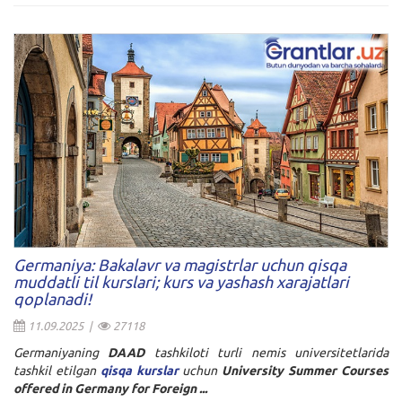
Germaniya: Bakalavr va magistrlar uchun qisqa
muddatli til kurslari; kurs va yashash xarajatlari
qoplanadi!
11.09.2025 |
27118
Germaniyaning
DAAD
tashkiloti turli nemis universitetlarida
tashkil etilgan
qisqa kurslar
uchun
University Summer Courses
offered in Germany for Foreign ...