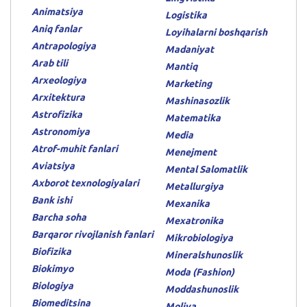
Animatsiya
Logistika
Aniq fanlar
Loyihalarni boshqarish
Antrapologiya
Madaniyat
Arab tili
Mantiq
Arxeologiya
Marketing
Arxitektura
Mashinasozlik
Astrofizika
Matematika
Astronomiya
Media
Atrof-muhit fanlari
Menejment
Aviatsiya
Mental Salomatlik
Axborot texnologiyalari
Metallurgiya
Bank ishi
Mexanika
Barcha soha
Mexatronika
Barqaror rivojlanish fanlari
Mikrobiologiya
Biofizika
Mineralshunoslik
Biokimyo
Moda (Fashion)
Biologiya
Moddashunoslik
Biomeditsina
Moliya