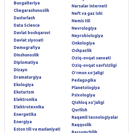
Buxgalteriya
Narsalar interneti
Chegarashunoslik
Neft va gaz ishi
Dasturlash
Nemis tili
Data Science
Nevrologiya
Davlat boshqaruvi
Neyrobiologiya
Davlat siyosati
Onkologiya
Demografiya
Oshpazlik
Dinshunoslik
Oziq-ovqat sanoati
Diplomatiya
Oziq-ovqat xavfsizligi
Dizayn
Oʻrmon xoʻjaligi
Dramaturgiya
Pedagogika
Ekologiya
Planetologiya
Ekoturizm
Psixologiya
Elektronika
Qishloq xo'jaligi
Elektrotexnika
Qurilish
Energetika
Raqamli texnologiyalar
Energiya
Raqqoslik
Eston tili va madaniyati
Rassomchilik