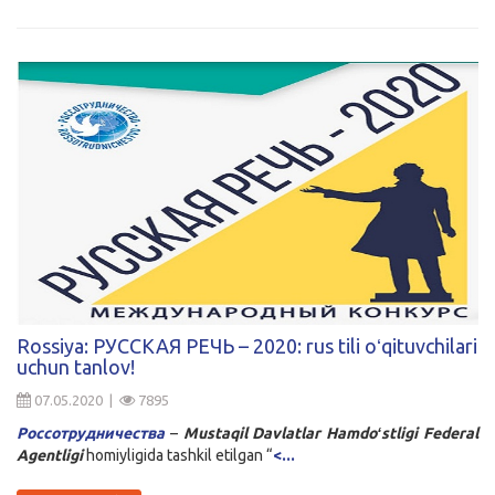
Rossiya: РУССКАЯ РЕЧЬ – 2020: rus tili oʻqituvchilari
uchun tanlov!
07.05.2020 |
7895
Россотрудничества
–
Mustaqil Davlatlar Hamdoʻstligi Federal
Agentligi
homiyligida tashkil etilgan “
<...