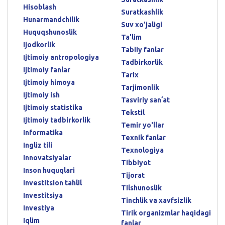
Hisoblash
Suratkashlik
Hunarmandchilik
Suv xo'jaligi
Huquqshunoslik
Ta'lim
Ijodkorlik
Tabiiy fanlar
Ijtimoiy antropologiya
Tadbirkorlik
Ijtimoiy fanlar
Tarix
Ijtimoiy himoya
Tarjimonlik
Ijtimoiy ish
Tasviriy sanʼat
Ijtimoiy statistika
Tekstil
Ijtimoiy tadbirkorlik
Temir yo'llar
Informatika
Texnik fanlar
Ingliz tili
Texnologiya
Innovatsiyalar
Tibbiyot
Inson huquqlari
Tijorat
Investitsion tahlil
Tilshunoslik
Investitsiya
Tinchlik va xavfsizlik
Investiya
Tirik organizmlar haqidagi
Iqlim
fanlar