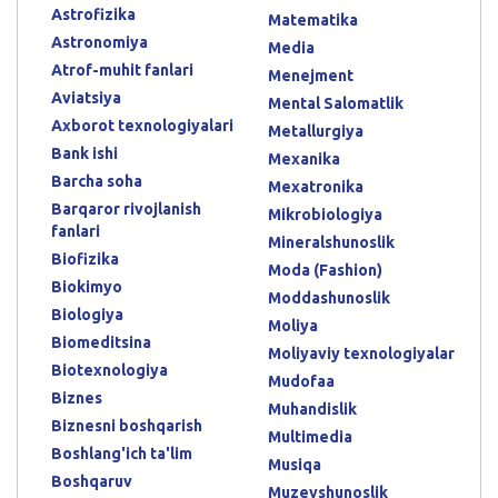
Astrofizika
Matematika
Astronomiya
Media
Atrof-muhit fanlari
Menejment
Aviatsiya
Mental Salomatlik
Axborot texnologiyalari
Metallurgiya
Bank ishi
Mexanika
Barcha soha
Mexatronika
Barqaror rivojlanish
Mikrobiologiya
fanlari
Mineralshunoslik
Biofizika
Moda (Fashion)
Biokimyo
Moddashunoslik
Biologiya
Moliya
Biomeditsina
Moliyaviy texnologiyalar
Biotexnologiya
Mudofaa
Biznes
Muhandislik
Biznesni boshqarish
Multimedia
Boshlang'ich ta'lim
Musiqa
Boshqaruv
Muzeyshunoslik