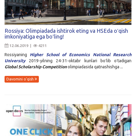
Rossiya: Olimpiadada ishtirok eting va HSEda oʻqish
imkoniyatiga ega boʻling!
12.06.2019 |
4211
Rossiyaning
Higher School of Economics National Research
University
2019-yilning 24-31-oktabr kunlari boʻlib oʻtadigan
Global Scholarship Competition
olimpiadasida qatnashishga ...
Davomini o'qish