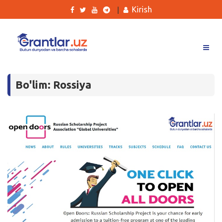
Kirish
|
Grantlar
Bo'lim: Rossiya
Tanlovlar
Ishlar
Kurslar
Blog
Yana
Qidirish