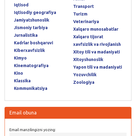
Iqtisod
Transport
Iqtisodiy geografiya
Turizm
Jamiyatshunoslik
Veterinariya
Jismoniy tarbiya
Xalqaro munosabatlar
Jurnalistika
Xalqaro tijorat
Kadrlar boshqaruvi
xavfsizlik va rivojlanish
Kiberxavfsizlik
Xitoy tili va madaniyati
Kimyo
Xitoyshunoslik
Kinematografiya
Yapon tili va madaniyati
Kino
Yozuvchilik
Klassika
Zoologiya
Kommunikatsiya
Email obuna
Email manzilingizni yozing: