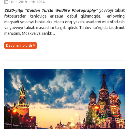
10.11.2019 |
2984
2020-yilgi “Golden Turtle Wildlife Photography”
yovvoyi tabiat
fotosuratlari tanloviga arizalar qabul qilinmoqda. Tanlovning
maqsadi yovvoyi tabiat aks etgan eng yaxshi asarlarni mukofotlash
va yovvoyi tabiatni asrashni targʻib qilish. Tanlov soʻngida taqdimot
marosimi, Moskva va Sankt ...
Davomini o'qish