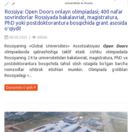
Kirish
Rossiya: Open Doors onlayn olimpiadasi; 400 nafar
sovrindorlar Rossiyada bakalavriat, magistratura,
PhD yoki postdoktorantura bosqichida grant asosida
oʻqiydi!
08.09.2025 |
28566
Rossiyaning «Global Universities» Assotsiatsiyasi
Open Doors
olimpiadasida qatnashishga taklif etadi. Ushbu olimpiadada
Rossiyaning 24 ta universitetidan bakalavriat, magistratura, PhD va
postdoktorantura bosqichida tahsil olish istagida boʻlgan barcha
nomzodlar ishtirok etishlari mumkin. Olimpiada gʻoliblari
Rossiyadagi <...
Davomini o'qish