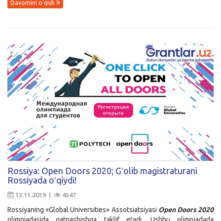
Davomini o'qish
Rossiya: Open Doors 2020; Gʻolib magistraturani
Rossiyada oʻqiydi!
12.11.2019 |
4347
Rossiyaning «Global Universities» Assotsiatsiyasi
Open
Doors
2020
olimpiadasida qatnashishga taklif etadi. Ushbu olimpiadada