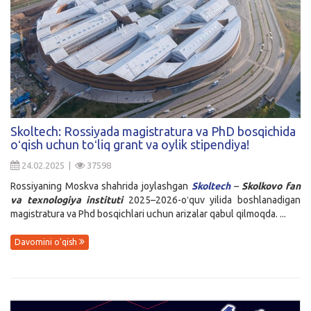
Skoltech: Rossiyada magistratura va PhD bosqichida
oʻqish uchun toʻliq grant va oylik stipendiya!
24.02.2025 |
37598
Rossiyaning Moskva shahrida joylashgan
Skoltech
–
Skolkovo fan
va texnologiya instituti
2025–2026-oʻquv yilida boshlanadigan
magistratura va Phd bosqichlari uchun arizalar qabul qilmoqda. ...
Davomini o'qish