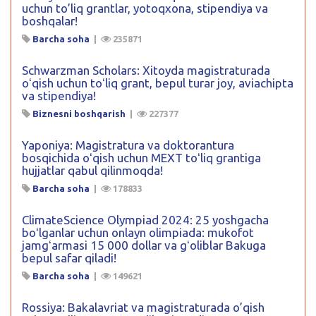
uchun to’liq grantlar, yotoqxona, stipendiya va
boshqalar!
Barcha soha
|
235871
Schwarzman Scholars: Xitoyda magistraturada
oʻqish uchun toʻliq grant, bepul turar joy, aviachipta
va stipendiya!
Biznesni boshqarish
|
227377
Yaponiya: Magistratura va doktorantura
bosqichida oʻqish uchun MEXT toʻliq grantiga
hujjatlar qabul qilinmoqda!
Barcha soha
|
178833
ClimateScience Olympiad 2024: 25 yoshgacha
boʻlganlar uchun onlayn olimpiada: mukofot
jamgʻarmasi 15 000 dollar va gʻoliblar Bakuga
bepul safar qiladi!
Barcha soha
|
149621
Rossiya: Bakalavriat va magistraturada o’qish