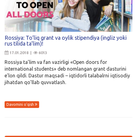
Rossiya: To’liq grant va oylik stipendiya (ingliz yoki
rus tilida ta’lim)!
17.01.2018 |
6013
Rossiya ta’lim va fan vazirligi «Open doors for
international students» deb nomlangan grant dasturini
e’lon qildi. Dastur maqsadi – iqtidorli talabalrni iqtisodiy
jihatdan qo’llab quvvatlash.
Davomini o'qish