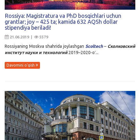
Rossiya: Magistratura va PhD bosqichlari uchun
grantlar; joy – 425 ta; kamida 632 AQSh dollar
stipendiya beriladi!
21.06.2019 |
5579
Rossiyaning Moskva shahrida joylashgan
Scoltech
–
Сколковский
институт
науки
и
технологий
2019–2020-oʻ...
Davomini o'qish