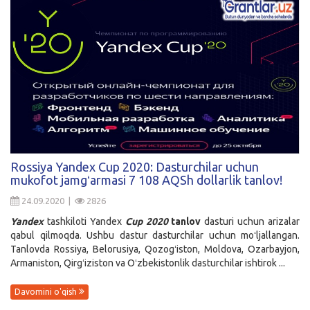
Rossiya Yandex Cup 2020: Dasturchilar uchun
mukofot jamgʻarmasi 7 108 AQSh dollarlik tanlov!
24.09.2020 |
2826
Yandex
tashkiloti Yandex
Cup 2020
tanlov
dasturi uchun arizalar
qabul qilmoqda. Ushbu dastur dasturchilar uchun moʻljallangan.
Tanlovda Rossiya, Belorusiya, Qozogʻiston, Moldova, Ozarbayjon,
Armaniston, Qirgʻiziston va Oʻzbekistonlik dasturchilar ishtirok ...
Davomini o'qish