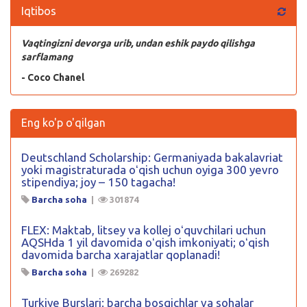
Iqtibos
Vaqtingizni devorga urib, undan eshik paydo qilishga
sarflamang
- Coco Chanel
Eng ko'p o'qilgan
Deutschland Scholarship: Germaniyada bakalavriat
yoki magistraturada oʻqish uchun oyiga 300 yevro
stipendiya; joy – 150 tagacha!
Barcha soha
|
301874
FLEX: Maktab, litsey va kollej oʻquvchilari uchun
AQSHda 1 yil davomida oʻqish imkoniyati; oʻqish
davomida barcha xarajatlar qoplanadi!
Barcha soha
|
269282
Turkiye Burslari: barcha bosqichlar va sohalar