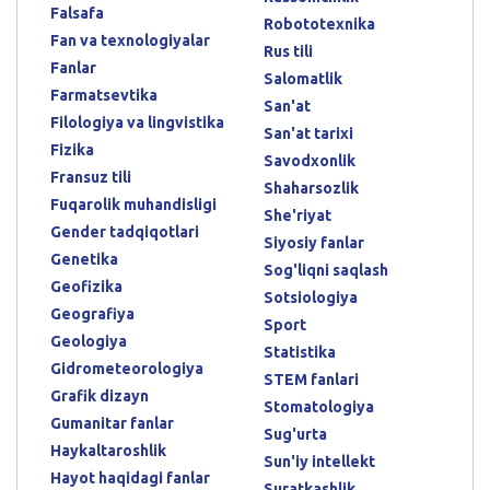
Falsafa
Robototexnika
Fan va texnologiyalar
Rus tili
Fanlar
Salomatlik
Farmatsevtika
San'at
Filologiya va lingvistika
San'at tarixi
Fizika
Savodxonlik
Fransuz tili
Shaharsozlik
Fuqarolik muhandisligi
She'riyat
Gender tadqiqotlari
Siyosiy fanlar
Genetika
Sog'liqni saqlash
Geofizika
Sotsiologiya
Geografiya
Sport
Geologiya
Statistika
Gidrometeorologiya
STEM fanlari
Grafik dizayn
Stomatologiya
Gumanitar fanlar
Sug'urta
Haykaltaroshlik
Sun'iy intellekt
Hayot haqidagi fanlar
Suratkashlik