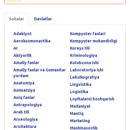
Sohalar
Davlatlar
Adabiyot
Kompyuter fanlari
Aerokosmonavtika
Kompyuter muhandisligi
AI
Koreys tili
Aktyorlik
Kriminologiya
Amaliy fanlar
Kutubxona ishi
Amaliy fanlar va Gumanitar
Laboratoriya ishi
yordam
Leksikografiya
Anatomiya
Lingvistika
Animatsiya
Logistika
Aniq fanlar
Loyihalarni boshqarish
Antrapologiya
Madaniyat
Arab tili
Mantiq
Arxeologiya
Marketing
Arxitektura
Mashinasozlik