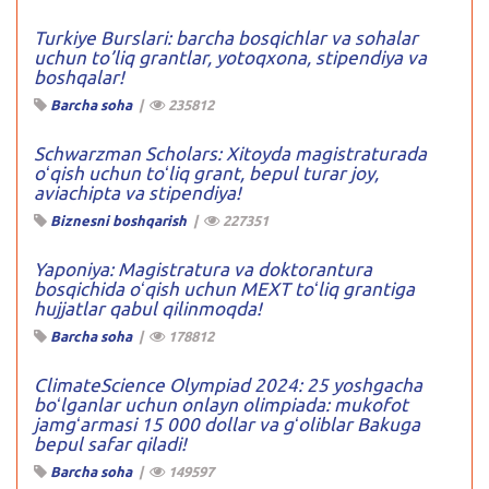
Turkiye Burslari: barcha bosqichlar va sohalar
uchun to’liq grantlar, yotoqxona, stipendiya va
boshqalar!
Barcha soha
|
235812
Schwarzman Scholars: Xitoyda magistraturada
oʻqish uchun toʻliq grant, bepul turar joy,
aviachipta va stipendiya!
Biznesni boshqarish
|
227351
Yaponiya: Magistratura va doktorantura
bosqichida oʻqish uchun MEXT toʻliq grantiga
hujjatlar qabul qilinmoqda!
Barcha soha
|
178812
ClimateScience Olympiad 2024: 25 yoshgacha
boʻlganlar uchun onlayn olimpiada: mukofot
jamgʻarmasi 15 000 dollar va gʻoliblar Bakuga
bepul safar qiladi!
Barcha soha
|
149597