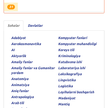
31
Sohalar
Davlatlar
Adabiyot
Kompyuter fanlari
Aerokosmonavtika
Kompyuter muhandisligi
AI
Koreys tili
Aktyorlik
Kriminologiya
Amaliy fanlar
Kutubxona ishi
Amaliy fanlar va Gumanitar
Laboratoriya ishi
yordam
Leksikografiya
Anatomiya
Lingvistika
Animatsiya
Logistika
Aniq fanlar
Loyihalarni boshqarish
Antrapologiya
Madaniyat
Arab tili
Mantiq