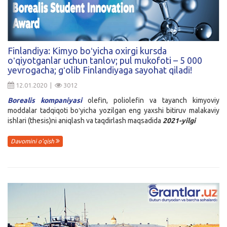
Finlandiya: Kimyo boʻyicha oxirgi kursda
oʻqiyotganlar uchun tanlov; pul mukofoti – 5 000
yevrogacha; gʻolib Finlandiyaga sayohat qiladi!
12.01.2020 |
3012
Borealis kompaniyasi
olefin, poliolefin va tayanch kimyoviy
moddalar tadqiqoti boʻyicha yozilgan eng yaxshi bitiruv malakaviy
ishlari (thesis)ni aniqlash va taqdirlash maqsadida
2021-yilgi
Davomini o'qish