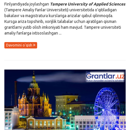
Finlyandiyada joylashgan
Tampere University of Applied Sciences
(Tampere Amaliy Fanlar Universiteti) universitetida o’qitiladigan
bakalavr va magistratura kurslariga arizalar qabul qilinmoqda.
Kursga ariza topshirib, xorijlik talabalar uchun ajratilgan qisman
grantlarni yutib olish imkoniyati ham mavjud. Tampere universiteti
amaliy fanlarga ixtisoslashgan ...
Davomini o'qish