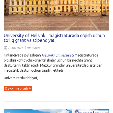
University of Helsinki: magistraturada oʻqish uchun
toʻliq grant va stipendiya!
22.06.2023 |
25094
Finlandiyada joylashgan
Helsinki universiteti
magistraturada
oʻqishni xohlovchi xorijiy talabalar uchun bir nechta grant
dasturlarini taklif etadi. Mazkur grantlar universitetdagi istalgan
magistrlik dasturi uchun taqdim etiladi.
Universitetda tibbiyot, ...
Davomini o'qish