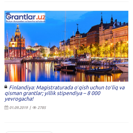
Finlandiya: Magistraturada oʻqish uchun toʻliq va
qisman grantlar; yillik stipendiya – 8 000
yevrogacha!
01.09.2019 |
2785