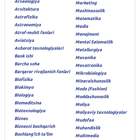
Arxeologiya
Marketing
Arxitektura
Mashinasozlik
Astrofizika
Matematika
Astronomiya
Media
Atrof-muhit fanlari
Menejment
Aviatsiya
Mental Salomatlik
Axborot texnologiyalari
Metallurgiya
Bank ishi
Mexanika
Barcha soha
Mexatronika
Barqaror rivojlanish fanlari
Mikrobiologiya
Biofizika
Mineralshunoslik
Biokimyo
Moda (Fashion)
Biologiya
Moddashunoslik
Biomeditsina
Moliya
Biotexnologiya
Moliyaviy texnologiyalar
Biznes
Mudofaa
Biznesni boshqarish
Muhandislik
Boshlang'ich ta'lim
Multimedia