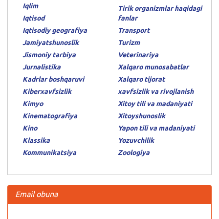
Iqlim
Tirik organizmlar haqidagi
Iqtisod
fanlar
Iqtisodiy geografiya
Transport
Jamiyatshunoslik
Turizm
Jismoniy tarbiya
Veterinariya
Jurnalistika
Xalqaro munosabatlar
Kadrlar boshqaruvi
Xalqaro tijorat
Kiberxavfsizlik
xavfsizlik va rivojlanish
Kimyo
Xitoy tili va madaniyati
Kinematografiya
Xitoyshunoslik
Kino
Yapon tili va madaniyati
Klassika
Yozuvchilik
Kommunikatsiya
Zoologiya
Email obuna