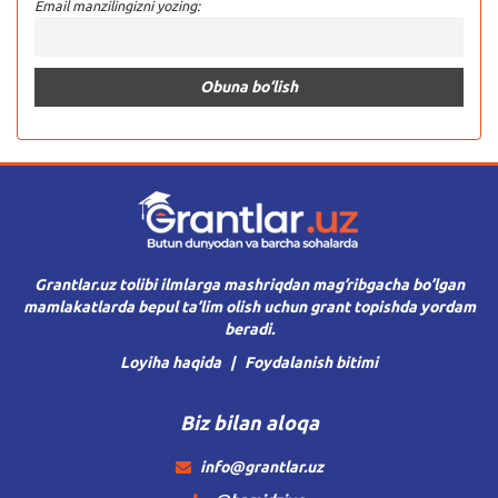
Email manzilingizni yozing:
Grantlar.uz tolibi ilmlarga mashriqdan mag’ribgacha bo’lgan
mamlakatlarda bepul ta’lim olish uchun grant topishda yordam
beradi.
Loyiha haqida
Foydalanish bitimi
Biz bilan aloqa
info@grantlar.uz