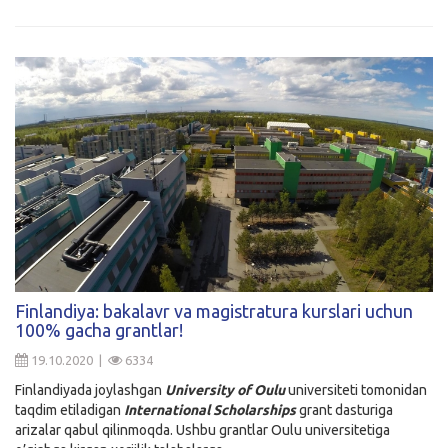
Finlandiya: bakalavr va magistratura kurslari uchun
100% gacha grantlar!
19.10.2020 |
6334
Finlandiyada joylashgan
University of Oulu
universiteti tomonidan
taqdim etiladigan
International Scholarships
grant dasturiga
arizalar qabul qilinmoqda. Ushbu grantlar Oulu universitetiga