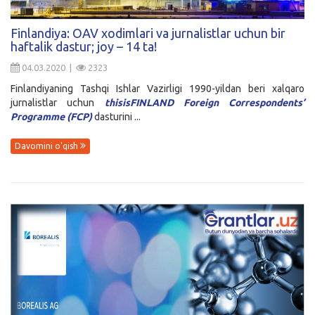
Finlandiya: OAV xodimlari va jurnalistlar uchun bir
haftalik dastur; joy – 14 ta!
04.03.2020 |
2323
Finlandiyaning Tashqi Ishlar Vazirligi 1990-yildan beri xalqaro
jurnalistlar uchun
thisisFINLAND Foreign Correspondents’
Programme (FCP)
dasturini ...
Davomini o'qish