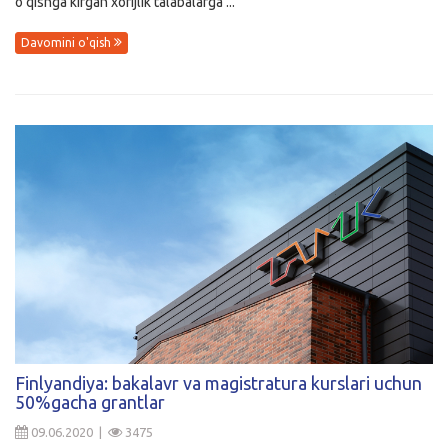
o’qishga kirgan xorijlik talabalarga ...
Davomini o'qish
Finlyandiya: bakalavr va magistratura kurslari uchun
50%gacha grantlar
09.06.2020 |
3475