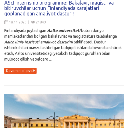
AScI internship programme: Bakalavr, magistr va
bitiruvchilar uchun Finlandiyada xarajatlari
Kirish
qoplanadigan amaliyot dasturi!
18.11.2025 |
21849
Finlandiyada joylashgan
Aalto universiteti
butun dunyo
mamlakatlaridan boʻlgan bakalavriat va mogistratura talabalariga
Aalto ilmiy instituti amaliyot dasturini
taklif etadi. Dastur
ishtirokchilari mavzulashtirilgan tadqiqot ishlarida bevosita ishtirok
etish, Aalto universitetidagi yetakchi tadqiqot guruhlari bilan
muloqot qilish va xalqaro ...
Davomini o'qish