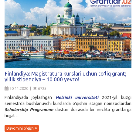
Finlandiya: Magistratura kurslari uchun toʻliq grant;
yillik stipendiya – 10 000 yevro!
20.11.2020 |
6725
Finlandiyada joylashgan
Helsinki universiteti
2021-yil kuzgi
semestrda boshlanuvchi kurslarda oʻqishni istagan nomzodlardan
Scholarship Programme
dasturi doirasida bir nechta grantlarga
hujjat ...
Davomini o'qish