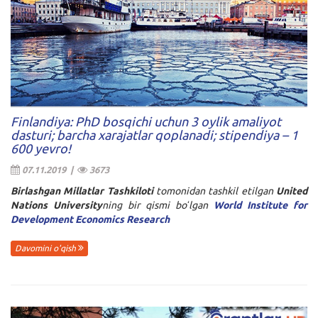
Finlandiya: PhD bosqichi uchun 3 oylik amaliyot
dasturi; barcha xarajatlar qoplanadi; stipendiya – 1
600 yevro!
07.11.2019 |
3673
Birlashgan Millatlar Tashkiloti
tomonidan tashkil etilgan
United
Nations University
ning bir qismi boʻlgan
World Institute for
Development Economics Research
Davomini o'qish