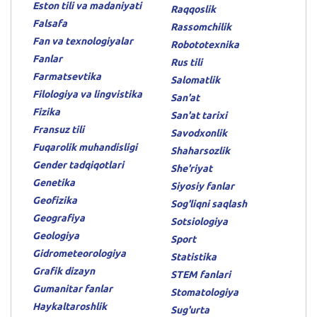
Eston tili va madaniyati
Raqqoslik
Falsafa
Rassomchilik
Fan va texnologiyalar
Robototexnika
Fanlar
Rus tili
Farmatsevtika
Salomatlik
Filologiya va lingvistika
San'at
Fizika
San'at tarixi
Fransuz tili
Savodxonlik
Fuqarolik muhandisligi
Shaharsozlik
Gender tadqiqotlari
She'riyat
Genetika
Siyosiy fanlar
Geofizika
Sog'liqni saqlash
Geografiya
Sotsiologiya
Geologiya
Sport
Gidrometeorologiya
Statistika
Grafik dizayn
STEM fanlari
Gumanitar fanlar
Stomatologiya
Haykaltaroshlik
Sug'urta