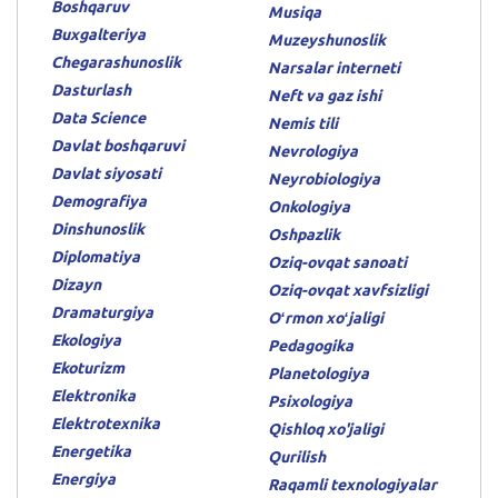
Boshqaruv
Musiqa
Buxgalteriya
Muzeyshunoslik
Chegarashunoslik
Narsalar interneti
Dasturlash
Neft va gaz ishi
Data Science
Nemis tili
Davlat boshqaruvi
Nevrologiya
Davlat siyosati
Neyrobiologiya
Demografiya
Onkologiya
Dinshunoslik
Oshpazlik
Diplomatiya
Oziq-ovqat sanoati
Dizayn
Oziq-ovqat xavfsizligi
Dramaturgiya
Oʻrmon xoʻjaligi
Ekologiya
Pedagogika
Ekoturizm
Planetologiya
Elektronika
Psixologiya
Elektrotexnika
Qishloq xo'jaligi
Energetika
Qurilish
Energiya
Raqamli texnologiyalar