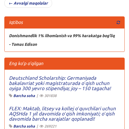
← Avvalgi maqolalar
Iqtibos
Donishmandlik 1% ilhomlanish va 99% harakatga bog’liq
- Tomas Edison
Eng ko'p o'qilgan
Deutschland Scholarship: Germaniyada
bakalavriat yoki magistraturada oʻqish uchun
oyiga 300 yevro stipendiya; joy – 150 tagacha!
Barcha soha
|
301838
FLEX: Maktab, litsey va kollej oʻquvchilari uchun
AQSHda 1 yil davomida oʻqish imkoniyati; oʻqish
davomida barcha xarajatlar qoplanadi!
Barcha soha
|
269221