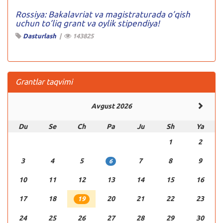
Rossiya: Bakalavriat va magistraturada o’qish
uchun to’liq grant va oylik stipendiya!
Dasturlash
|
143825
Grantlar taqvimi
Avgust 2026
Du
Se
Ch
Pa
Ju
Sh
Ya
1
2
3
4
5
7
8
9
6
10
11
12
13
14
15
16
17
18
20
21
22
23
19
24
25
26
27
28
29
30