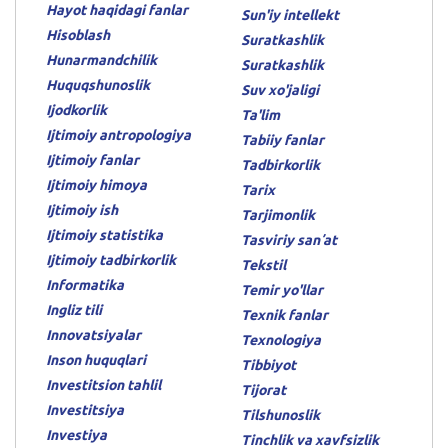
Hayot haqidagi fanlar
Sun'iy intellekt
Hisoblash
Suratkashlik
Hunarmandchilik
Suratkashlik
Huquqshunoslik
Suv xo'jaligi
Ijodkorlik
Ta'lim
Ijtimoiy antropologiya
Tabiiy fanlar
Ijtimoiy fanlar
Tadbirkorlik
Ijtimoiy himoya
Tarix
Ijtimoiy ish
Tarjimonlik
Ijtimoiy statistika
Tasviriy sanʼat
Ijtimoiy tadbirkorlik
Tekstil
Informatika
Temir yo'llar
Ingliz tili
Texnik fanlar
Innovatsiyalar
Texnologiya
Inson huquqlari
Tibbiyot
Investitsion tahlil
Tijorat
Investitsiya
Tilshunoslik
Investiya
Tinchlik va xavfsizlik