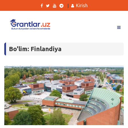
Kirish
|
Grantlar
Bo'lim: Finlandiya
Tanlovlar
Ishlar
Kurslar
Blog
Yana
Qidirish