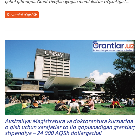
qabul qilmoqda. Grant rivojlanayogan mamlakatlar roʻyxatiga (...
Davomini o'qish
Avstraliya: Magistratura va doktorantura kurslarida
oʻqish uchun xarajatlar toʻliq qoplanadigan grantlar;
stipendiya – 24 000 AQSh dollargacha!