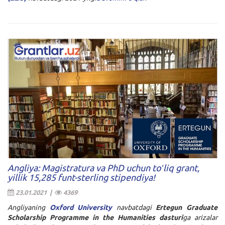
Angliya: Magistratura va PhD uchun toʻliq grant,
yillik 15,285 funt-sterling stipendiya!
23.01.2021 |
4369
Angliyaning
Oxford University
navbatdagi
Ertegun Graduate
Scholarship Programme in the Humanities dasturi
ga arizalar