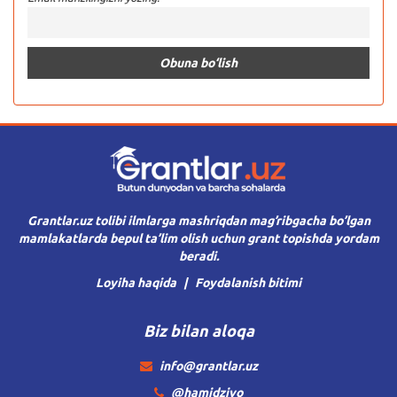
Grantlar.uz tolibi ilmlarga mashriqdan mag’ribgacha bo’lgan
mamlakatlarda bepul ta’lim olish uchun grant topishda yordam
beradi.
Loyiha haqida
Foydalanish bitimi
Biz bilan aloqa
info@grantlar.uz
@hamidziyo