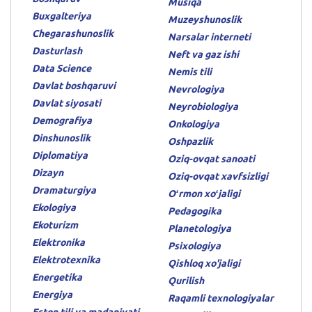
Musiqa
Buxgalteriya
Muzeyshunoslik
Chegarashunoslik
Narsalar interneti
Dasturlash
Neft va gaz ishi
Data Science
Nemis tili
Davlat boshqaruvi
Nevrologiya
Davlat siyosati
Neyrobiologiya
Demografiya
Onkologiya
Dinshunoslik
Oshpazlik
Diplomatiya
Oziq-ovqat sanoati
Dizayn
Oziq-ovqat xavfsizligi
Dramaturgiya
Oʻrmon xoʻjaligi
Ekologiya
Pedagogika
Ekoturizm
Planetologiya
Elektronika
Psixologiya
Elektrotexnika
Qishloq xo'jaligi
Energetika
Qurilish
Energiya
Raqamli texnologiyalar