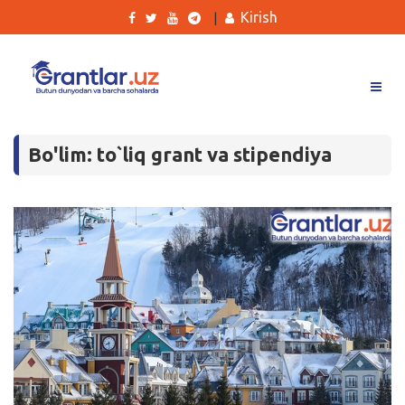
Kirish
|
Grantlar
Bo'lim: to`liq grant va stipendiya
Tanlovlar
Ishlar
Kurslar
Blog
Yana
Qidirish