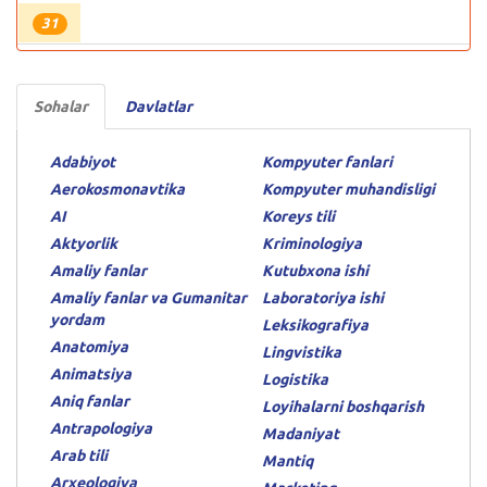
31
Sohalar
Davlatlar
Adabiyot
Kompyuter fanlari
Aerokosmonavtika
Kompyuter muhandisligi
AI
Koreys tili
Aktyorlik
Kriminologiya
Amaliy fanlar
Kutubxona ishi
Amaliy fanlar va Gumanitar
Laboratoriya ishi
yordam
Leksikografiya
Anatomiya
Lingvistika
Animatsiya
Logistika
Aniq fanlar
Loyihalarni boshqarish
Antrapologiya
Madaniyat
Arab tili
Mantiq
Arxeologiya