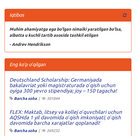
Iqtibos
Muhim ahamiyatga ega bo’lgan nimaiki yaratilgan bo’lsa,
albatta u kuchli tartib asosida tashkil etilgan
- Andrev Hendrikson
Eng ko'p o'qilgan
Deutschland Scholarship: Germaniyada
bakalavriat yoki magistraturada oʻqish uchun
oyiga 300 yevro stipendiya; joy – 150 tagacha!
Barcha soha
|
301844
FLEX: Maktab, litsey va kollej oʻquvchilari uchun
AQSHda 1 yil davomida oʻqish imkoniyati; oʻqish
davomida barcha xarajatlar qoplanadi!
Barcha soha
|
269232