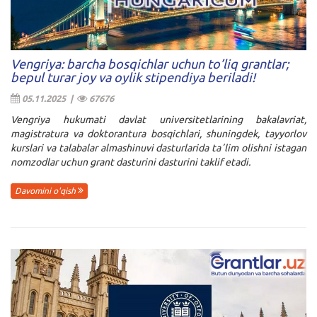
Vengriya: barcha bosqichlar uchun to’liq grantlar;
bepul turar joy va oylik stipendiya beriladi!
05.11.2025 |
67676
Vengriya hukumati davlat universitetlarining bakalavriat,
magistratura va doktorantura bosqichlari, shuningdek, tayyorlov
kurslari va talabalar almashinuvi dasturlarida taʼlim olishni istagan
nomzodlar uchun grant dasturini dasturini taklif etadi.
Davomini o'qish