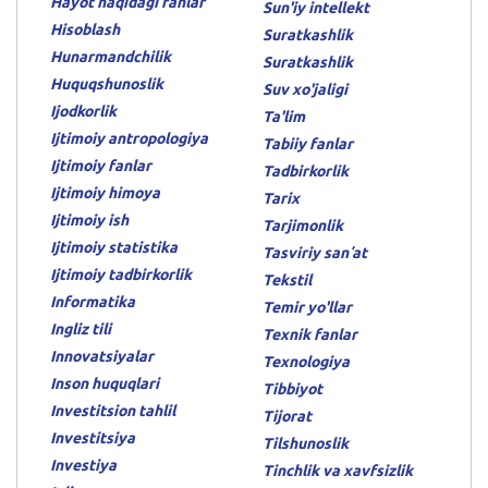
Hayot haqidagi fanlar
Sun'iy intellekt
Hisoblash
Suratkashlik
Hunarmandchilik
Suratkashlik
Huquqshunoslik
Suv xo'jaligi
Ijodkorlik
Ta'lim
Ijtimoiy antropologiya
Tabiiy fanlar
Ijtimoiy fanlar
Tadbirkorlik
Ijtimoiy himoya
Tarix
Ijtimoiy ish
Tarjimonlik
Ijtimoiy statistika
Tasviriy sanʼat
Ijtimoiy tadbirkorlik
Tekstil
Informatika
Temir yo'llar
Ingliz tili
Texnik fanlar
Innovatsiyalar
Texnologiya
Inson huquqlari
Tibbiyot
Investitsion tahlil
Tijorat
Investitsiya
Tilshunoslik
Investiya
Tinchlik va xavfsizlik