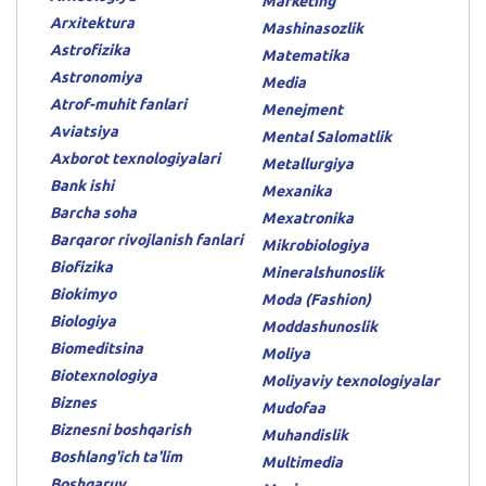
Marketing
Arxitektura
Mashinasozlik
Astrofizika
Matematika
Astronomiya
Media
Atrof-muhit fanlari
Menejment
Aviatsiya
Mental Salomatlik
Axborot texnologiyalari
Metallurgiya
Bank ishi
Mexanika
Barcha soha
Mexatronika
Barqaror rivojlanish fanlari
Mikrobiologiya
Biofizika
Mineralshunoslik
Biokimyo
Moda (Fashion)
Biologiya
Moddashunoslik
Biomeditsina
Moliya
Biotexnologiya
Moliyaviy texnologiyalar
Biznes
Mudofaa
Biznesni boshqarish
Muhandislik
Boshlang'ich ta'lim
Multimedia
Boshqaruv