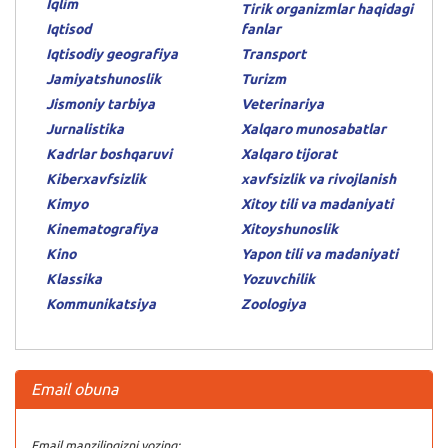
Iqlim
Tirik organizmlar haqidagi
Iqtisod
fanlar
Iqtisodiy geografiya
Transport
Jamiyatshunoslik
Turizm
Jismoniy tarbiya
Veterinariya
Jurnalistika
Xalqaro munosabatlar
Kadrlar boshqaruvi
Xalqaro tijorat
Kiberxavfsizlik
xavfsizlik va rivojlanish
Kimyo
Xitoy tili va madaniyati
Kinematografiya
Xitoyshunoslik
Kino
Yapon tili va madaniyati
Klassika
Yozuvchilik
Kommunikatsiya
Zoologiya
Email obuna
Email manzilingizni yozing: