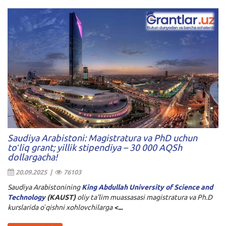
Saudiya Arabistoni: Magistratura va PhD uchun
toʻliq grant; yillik stipendiya – 30 000 AQSh
dollargacha!
20.09.2025 |
76103
Saudiya Arabistonining
King Abdullah University of Science and
Technology
(KAUST)
oliy ta’lim muassasasi magistratura va Ph.D
kurslarida oʻqishni xohlovchilarga
<...