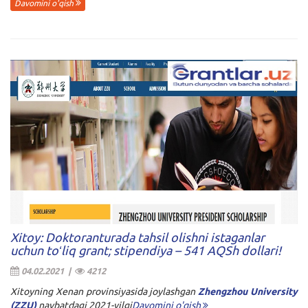
Davomini o'qish
Xitoy: Doktoranturada tahsil olishni istaganlar
uchun toʻliq grant; stipendiya – 541 AQSh dollari!
04.02.2021 |
4212
Xitoyning Xenan provinsiyasida joylashgan
Zhengzhou University
(ZZU)
navbatdagi 2021-yilgi
Davomini o'qish