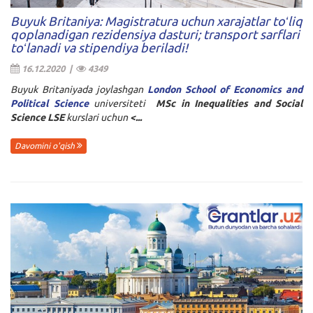
Buyuk Britaniya: Magistratura uchun xarajatlar toʻliq
qoplanadigan rezidensiya dasturi; transport sarflari
toʻlanadi va stipendiya beriladi!
16.12.2020 |
4349
Buyuk Britaniyada joylashgan
London School of Economics and
Political Science
universiteti
MSc in Inequalities and Social
Science LSE
kurslari uchun
<...
Davomini o'qish