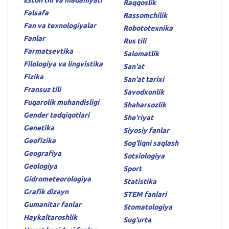
Eston tili va madaniyati
Raqqoslik
Falsafa
Rassomchilik
Fan va texnologiyalar
Robototexnika
Fanlar
Rus tili
Farmatsevtika
Salomatlik
Filologiya va lingvistika
San'at
Fizika
San'at tarixi
Fransuz tili
Savodxonlik
Fuqarolik muhandisligi
Shaharsozlik
Gender tadqiqotlari
She'riyat
Genetika
Siyosiy fanlar
Geofizika
Sog'liqni saqlash
Geografiya
Sotsiologiya
Geologiya
Sport
Gidrometeorologiya
Statistika
Grafik dizayn
STEM fanlari
Gumanitar fanlar
Stomatologiya
Haykaltaroshlik
Sug'urta