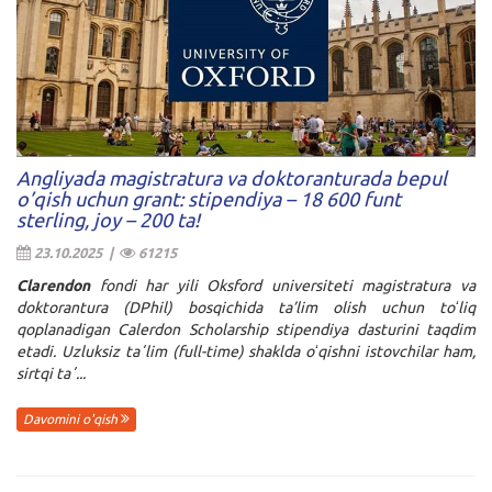
Angliyada magistratura va doktoranturada bepul
o’qish uchun grant: stipendiya – 18 600 funt
sterling, joy – 200 ta!
23.10.2025 |
61215
Clarendon
fondi har yili Oksford universiteti magistratura va
doktorantura (DPhil) bosqichida ta’lim olish uchun toʻliq
qoplanadigan
Calerdon Scholarship
stipendiya dasturini taqdim
etadi. Uzluksiz taʼlim (full-time) shaklda oʻqishni istovchilar ham,
sirtqi taʼ...
Davomini o'qish