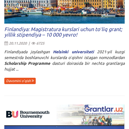
Finlandiya: Magistratura kurslari uchun toʻliq grant;
yillik stipendiya – 10 000 yevro!
20.11.2020 |
6725
Finlandiyada joylashgan
Helsinki universiteti
2021-yil kuzgi
semestrda boshlanuvchi kurslarda oʻqishni istagan nomzodlardan
Scholarship Programme
dasturi doirasida bir nechta grantlarga
hujjat ...
Davomini o'qish