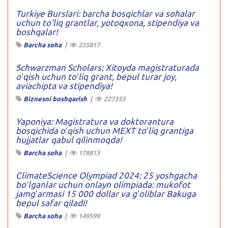
Turkiye Burslari: barcha bosqichlar va sohalar
uchun to’liq grantlar, yotoqxona, stipendiya va
boshqalar!
Barcha soha
|
235817
Schwarzman Scholars: Xitoyda magistraturada
oʻqish uchun toʻliq grant, bepul turar joy,
aviachipta va stipendiya!
Biznesni boshqarish
|
227353
Yaponiya: Magistratura va doktorantura
bosqichida oʻqish uchun MEXT toʻliq grantiga
hujjatlar qabul qilinmoqda!
Barcha soha
|
178813
ClimateScience Olympiad 2024: 25 yoshgacha
boʻlganlar uchun onlayn olimpiada: mukofot
jamgʻarmasi 15 000 dollar va gʻoliblar Bakuga
bepul safar qiladi!
Barcha soha
|
149599