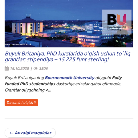
Buyuk Britaniya: PhD kurslarida o’qish uchun to`liq
grantlar; stipendiya – 15 225 funt sterling!
15.10.2020 |
3506
Buyuk Britaniyaning
Bournemouth University
oliygohi
Fully
funded PhD studentships
dasturiga arizalar qabul qilmoqda.
Grantlar oliygohning
<...
Davomini o'qish
← Avvalgi maqolalar